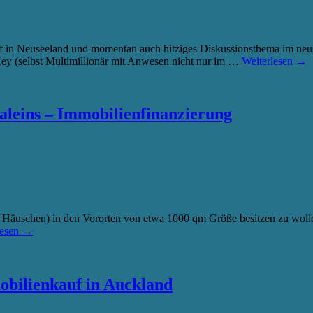
off in Neuseeland und momentan auch hitziges Diskussionsthema im ne
ey (selbst Multimillionär mit Anwesen nicht nur im …
Weiterlesen
→
aleins – Immobilienfinanzierung
it Häuschen) in den Vororten von etwa 1000 qm Größe besitzen zu woll
lesen
→
ilienkauf in Auckland