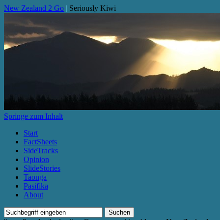
New Zealand 2 Go
|
Seriously Kiwi
Springe zum Inhalt
Start
FactSheets
SideTracks
Opinion
SlideStories
Taonga
Pasifika
About