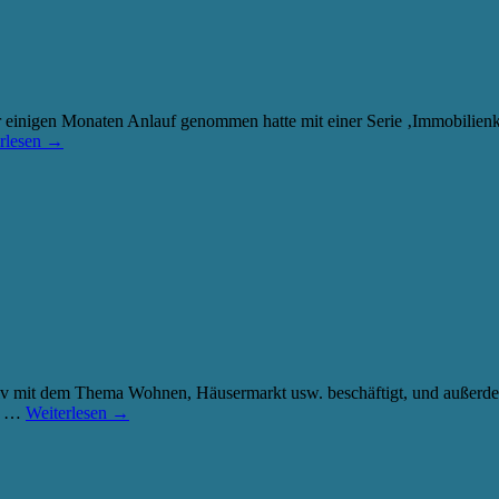
vor einigen Monaten Anlauf genommen hatte mit einer Serie ‚Immobilien
rlesen
→
nsiv mit dem Thema Wohnen, Häusermarkt usw. beschäftigt, und außerde
n, …
Weiterlesen
→