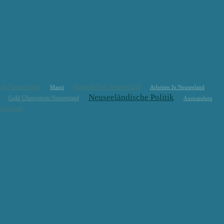
ur Neuseeland
Immobilien Neuseeland
Maori
Arbeiten In Neuseeland
Neuseeländische Politik
Geld Überweisen Neuseeland
Auswandern
seeland