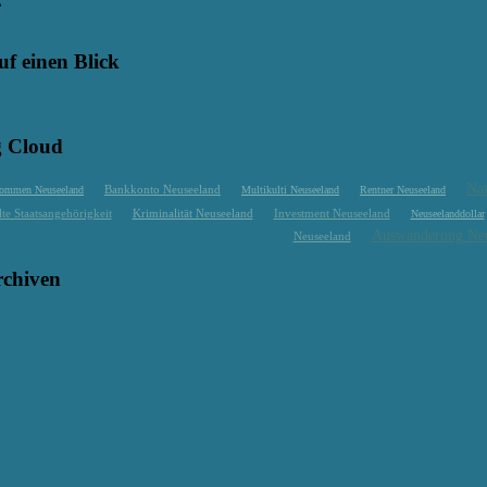
E
uf einen Blick
g Cloud
Nat
bkommen Neuseeland
Bankkonto Neuseeland
Multikulti Neuseeland
Rentner Neuseeland
te Staatsangehörigkeit
Investment Neuseeland
Kriminalität Neuseeland
Neuseelanddollar
Auswanderung Neu
Neuseeland
rchiven