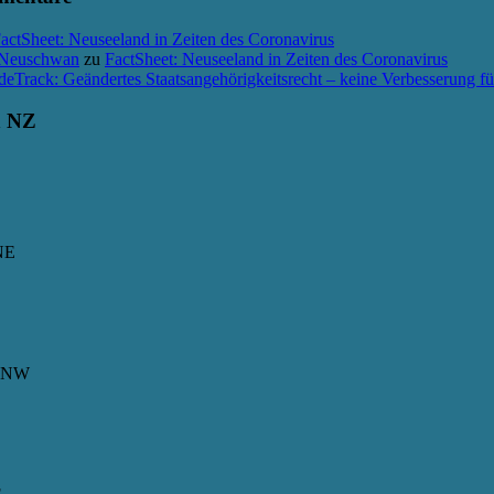
actSheet: Neuseeland in Zeiten des Coronavirus
 Neuschwan
zu
FactSheet: Neuseeland in Zeiten des Coronavirus
deTrack: Geändertes Staatsangehörigkeitsrecht – keine Verbesserung f
n NZ
NE
 NNW