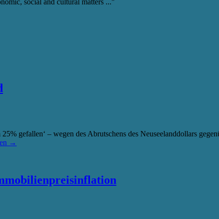
mic, social and cultural matters ..."
d
e um 25% gefallen‘ – wegen des Abrutschens des Neuseelanddollars geg
sen
→
mmobilienpreisinflation