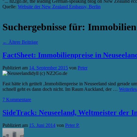
"... nz2go.de, the leading German-speaking blog on New Zealand econo
Quelle:
Website der New Zealand Embassy, Berlin
Suchergebnisse für:
Immobilien
←
Ältere Beiträge
FactSheet: Immobilienpreise in Neuseelan
Publiziert am
14. September 2015
von
Peter
Fast hätte ich getitelt ‚Immobilienpreise in Neuseeland sind gerad
schnell geht es dann doch nicht. Im Raum Auckland, der …
Weiterle
7 Kommentare
SideTrack: Neuseeland, Weltmeister der I
Publiziert am
15. Juni 2014
von
Peter P.