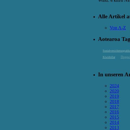
Wind: 4 km/h N
Alle Artikel a
Von A-Z
Aotearoa Ta
Sozialversicherungsa
Doppel
Kiwidollar
In unseren A
2024
2020
2019
2018
2017
2016
2015
2014
2013