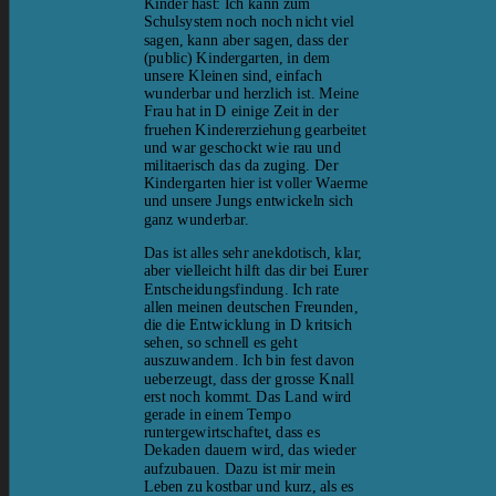
Kinder hast: Ich kann zum
Schulsystem noch noch nicht viel
sagen, kann aber sagen, dass der
(public) Kindergarten, in dem
unsere Kleinen sind, einfach
wunderbar und herzlich ist. Meine
Frau hat in D einige Zeit in der
fruehen Kindererziehung gearbeitet
und war geschockt wie rau und
militaerisch das da zuging. Der
Kindergarten hier ist voller Waerme
und unsere Jungs entwickeln sich
ganz wunderbar.
Das ist alles sehr anekdotisch, klar,
aber vielleicht hilft das dir bei Eurer
Entscheidungsfindung. Ich rate
allen meinen deutschen Freunden,
die die Entwicklung in D kritsich
sehen, so schnell es geht
auszuwandern. Ich bin fest davon
ueberzeugt, dass der grosse Knall
erst noch kommt. Das Land wird
gerade in einem Tempo
runtergewirtschaftet, dass es
Dekaden dauern wird, das wieder
aufzubauen. Dazu ist mir mein
Leben zu kostbar und kurz, als es