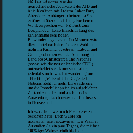
NZ First ist sowas wie das
neuseeländische Äquivalent der AfD und
ist in Koalition mit Arderns Labor Party.
Aber deren Anhänger scheinen maßlos
enttäuscht über die vielen gebrochenen
Wahlversprechen von NZ First, zum
Beispiel eben keine Einschränkung des
zahlenmäßig sehr hohen
Einwanderungsniveaus. Im Moment wäre
diese Partei nach der nächsten Wahl nicht
mehr im Parlament vertreten. Labour und
Grüne profitieren von der Stimmung im
Land post-Christchurch und National
(sowas wie die neuseeländische CDU)
unterscheidet sich kaum von Labor,
jedenfalls nicht was Einwanderung und
„Flüchtlinge“ betrifft. Im Gegenteil,
National steht für mehr Einwanderung,
um die Immobilienpreise im aufgeblähten
Zustand zu halten und auch für eine
Ausweitung des chinesischen Einflusses
in Neuseeland.
Ich wäre froh, wenn ich Positiveres zu
berichten hätte. Euch würde ich
momentan raten abzuwarten. Die Wahl in
Australien (in ein paar Tagen), die mit fast
100%iger Wahrscheinlichkeit die