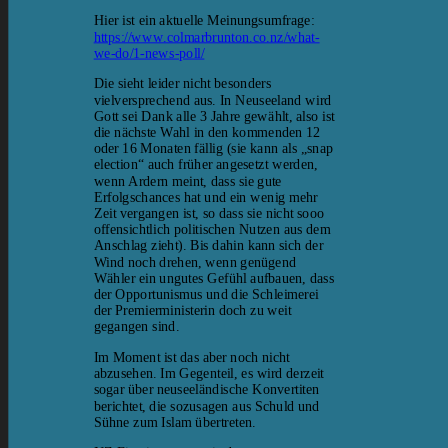
Hier ist ein aktuelle Meinungsumfrage:
https://www.colmarbrunton.co.nz/what-
we-do/1-news-poll/
Die sieht leider nicht besonders
vielversprechend aus. In Neuseeland wird
Gott sei Dank alle 3 Jahre gewählt, also ist
die nächste Wahl in den kommenden 12
oder 16 Monaten fällig (sie kann als „snap
election“ auch früher angesetzt werden,
wenn Ardern meint, dass sie gute
Erfolgschances hat und ein wenig mehr
Zeit vergangen ist, so dass sie nicht sooo
offensichtlich politischen Nutzen aus dem
Anschlag zieht). Bis dahin kann sich der
Wind noch drehen, wenn genügend
Wähler ein ungutes Gefühl aufbauen, dass
der Opportunismus und die Schleimerei
der Premierministerin doch zu weit
gegangen sind.
Im Moment ist das aber noch nicht
abzusehen. Im Gegenteil, es wird derzeit
sogar über neuseeländische Konvertiten
berichtet, die sozusagen aus Schuld und
Sühne zum Islam übertreten.