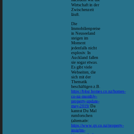
Wirtschaft in der
Zwischenzeit
läuft.
Die
Immobilienpreise
in Neuseeland
steigen im
Moment
jedenfalls nicht
explosiv. In
Auckland fallen
sie sogar etwas.
Es gibt viele
Webseiten, die
sich mit der
Thematik
beschäftigen z.B.
https://blog.homes.co.nz/homes-
co-nz-monthly-
property-update-
may-2019/
Da
kannst Du Mal
rumforschen
(alternativ:
https://www.qv.co.nz/property-
insights-