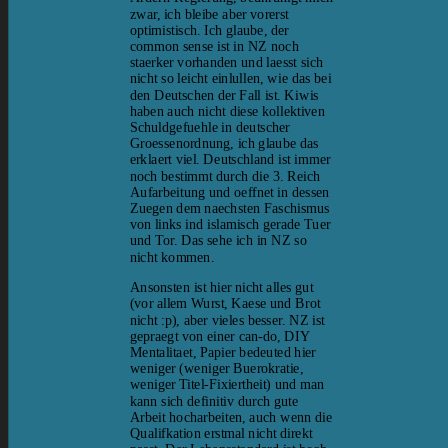
zwar, ich bleibe aber vorerst
optimistisch. Ich glaube, der
common sense ist in NZ noch
staerker vorhanden und laesst sich
nicht so leicht einlullen, wie das bei
den Deutschen der Fall ist. Kiwis
haben auch nicht diese kollektiven
Schuldgefuehle in deutscher
Groessenordnung, ich glaube das
erklaert viel. Deutschland ist immer
noch bestimmt durch die 3. Reich
Aufarbeitung und oeffnet in dessen
Zuegen dem naechsten Faschismus
von links ind islamisch gerade Tuer
und Tor. Das sehe ich in NZ so
nicht kommen.
Ansonsten ist hier nicht alles gut
(vor allem Wurst, Kaese und Brot
nicht :p), aber vieles besser. NZ ist
gepraegt von einer can-do, DIY
Mentalitaet, Papier bedeuted hier
weniger (weniger Buerokratie,
weniger Titel-Fixiertheit) und man
kann sich definitiv durch gute
Arbeit hocharbeiten, auch wenn die
Qualifkation erstmal nicht direkt