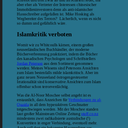
schreibt und dort zwar ab und an Klartext redet, mir
aber eher als Vertreter der Interessen chinesischer
Immobilieninvestoren denn als anti-islamischer
Hassschreiber aufgefallen ist. Mike Hosking als
Wegbereiter des Terrors? Lächerlich, wenn es nicht
so dumm und gefährlich wäre.
Islamkritik verboten
Womit wir zu Whitcoulls kämen, einem großen
neuseeländischen Buchhändler, der moderne
Bücherverbrennung praktiziert, indem die Bücher
des kanadischen Psychologen und Schriftstellers
Jordan Peterson
aus dem Sortiment genommen
werden. Meines Wissens sind Petersons Ansichten
zum Islam bestenfalls milde islamkritisch. Aber im
ganz neuen Neuseeland östrogengesteuerter
Irrationalität sind konservative Ansichten zum Islam
offenbar schon terrorverdächtig.
Was die Al-Noor Moschee selbst angeht ist es
erstaunlich, dass Anzeichen für
Verbindungen zu al-
Quaida
in all dem hyperaktiven Geschnatter
totgeschwiegen werden. Mit der Moschee standen
laut großer Mainstream Online Zeitung
stuff.co.nz
mindestens zwei radikalisierte australische (!)
Konvertiten in enger Verbindung, eventuell mehr.
Auch soll dort ein bekannter Hassprediger aus