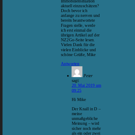
Immobiliensituation
aktuell einzuschätzen?
Doch bevor ich
anfange zu nerven und
bereits beantwortete
Fragen stelle, werde
ich erst einmal die
übrigen Artikel auf der
NZ2Go-Seite lesen.
Vielen Dank für die
vielen Einblicke und
schöne Grüße, Mike
Antworten
Peter
sagt:
20. Mai 2019 um
09:25
Hi Mike
Der Knall in D –
meine
unmaßgebliche
Meinung – wird
sicher noch mehr
als ein oder zwei