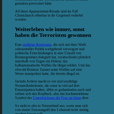
geradezu provoziert hätte.
All diese Appeasement-Rituale sind im Fall
Christchurch offenbar in ihr Gegenteil verkehrt
worden.
Weiterleben wie immer, sonst
haben die Terroristen gewonnen
Eine
unfähige Regierung
, die sich seit ihrer Wahl
substantieller Politik weitgehend verweigert und
politische Entscheidungen in eine Unzahl von
Beratergremien delegiert hat, verabschiedet plötzlich
innerhalb von Tagen ein Dekret, das
halbautomatische Waffen für illegal erklärt. Und das
obwohl Brenton Tarrant seine Waffen auf eine
Weise manipuliert hatte, die bereits illegal ist.
Jacinda Ardern macht es vor und unzählige
Neuseeländerinnen, die sonst so viel auf ihre
Emanzipation halten, äffen es gedankenlos nach und
ziehen sich das Kopftuch, also das hochumstrittene
Symbol der
Unterdrückung der Frau im Islam
über.
So sieht es also in Neuseeland aus, wenn man sich
von einem Terrorangriff den Lebenstil nicht streitig
machen lassen will.