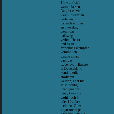
Jahre auf sich
warten lassen.
Da gibt es viel,
viel Substanz zu
verteilen.
Kritisch wird es
erst werden,
wenn das
halbwegs
verbraucht ist
und es zu
Verteilungskämpfen
kommt. Ich
glaube zwar,
dass die
Lebensverhältnisse
in Deutschland
kontinuierlich
erodieren
werden, aber bis
es so richtig
unangenehm
wird, kann man
wohl noch 5
oder 10 Jahre
rechnen. Oder
sogar mehr, je
nachdem wie die