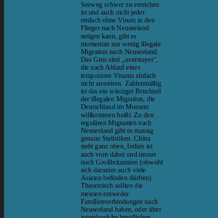
Seeweg schwer zu erreichen
ist und auch nicht jeder
einfach ohne Visum in den
Flieger nach Neuseeland
steigen kann, gibt es
momentan nur wenig illegale
Migration nach Neuseeland.
Das Gros sind „overstayer“,
die nach Ablauf eines
temporären Visums einfach
nicht ausreisen. Zahlenmäßig
ist das ein winziger Bruchteil
der illegalen Migration, die
Deutschland im Moment
willkommen heißt. Zu den
regulären Migranten nach
Neuseeland gibt es massig
genaue Statistiken. China
steht ganz oben, Indien ist
auch vorn dabei und immer
noch Großbritannien (obwohl
sich darunter auch viele
Asiaten befinden dürften).
Theoretisch sollten die
meisten entweder
Familienverbindungen nach
Neuseeland haben, oder über
irgendwelche beruflichen