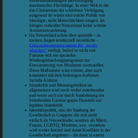
unverhältnismäßigere Bervorzugung
muslimischer Flüchtlinge. In einer Welt in der
das Christentum der schärfsten Verfolgung
ausgesetzt ist würde eine solche Politik von
Ideologie, nicht Menschlichkeit zeugen. Im
übrigen verkraftet Neuseeland keine weitere
Armutszuwanderung.
Da Neuseeland schon über spezielle – in
meinen Augen tendenziell rassistische –
Einwanderungsprogramme für „pacific
islanders“
verfügt, bedarf es nicht viel
Fantasie sich ein spezielles
Wiedergutmachungsprogramm zur
Einwanderung von Muslimen vorzustellen.
Diese Maßnahme wäre extrem, aber auch
konsistent mit dem bisherigen Auftreten
Jacinda Arderns.
Islamkritik und Meinungsfreiheit im
allgemeinen wird noch weiter unterbunden
und wenn auch nur durch Ausdehnung der
bestehenden Gesetze gegen Hassrede auf
legitime Islamkritik.
Identitätspolitik, also die Spaltung der
Gesellschaft in Gruppen, die sich nicht
einfach als Neuseeländer, sondern als Māori,
Frauen, LGBTQ, Moslems, usw. verstehen
wird weiter forciert und damit Konflikte in der
Gesellschaft angeheizt – die dann in einem