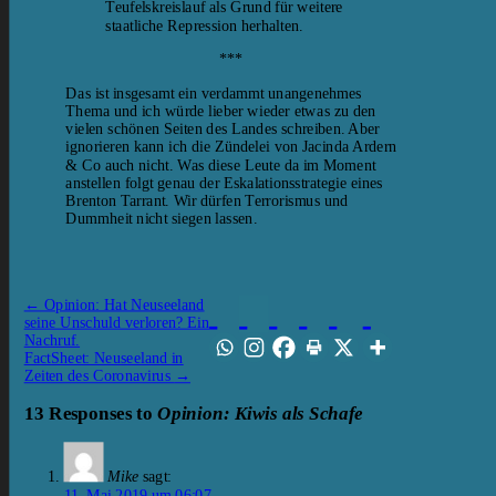
Teufelskreislauf als Grund für weitere
staatliche Repression herhalten.
***
Das ist insgesamt ein verdammt unangenehmes
Thema und ich würde lieber wieder etwas zu den
vielen schönen Seiten des Landes schreiben. Aber
ignorieren kann ich die Zündelei von Jacinda Ardern
& Co auch nicht. Was diese Leute da im Moment
anstellen folgt genau der Eskalationsstrategie eines
Brenton Tarrant. Wir dürfen Terrorismus und
Dummheit nicht siegen lassen.
←
Opinion: Hat Neuseeland
seine Unschuld verloren? Ein
Nachruf.
FactSheet: Neuseeland in
Zeiten des Coronavirus
→
13 Responses to
Opinion: Kiwis als Schafe
Mike
sagt:
11. Mai 2019 um 06:07