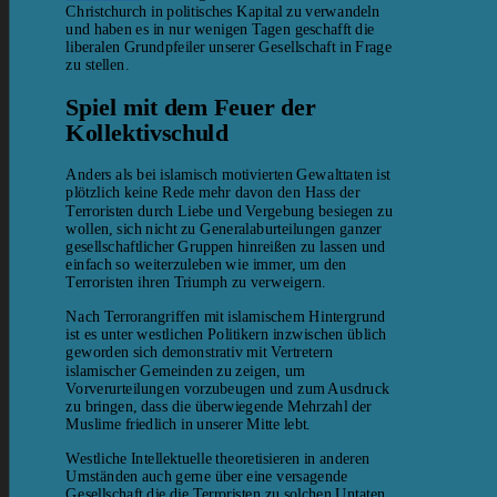
Christchurch in politisches Kapital zu verwandeln
und haben es in nur wenigen Tagen geschafft die
liberalen Grundpfeiler unserer Gesellschaft in Frage
zu stellen.
Spiel mit dem Feuer der
Kollektivschuld
Anders als bei islamisch motivierten Gewalttaten ist
plötzlich keine Rede mehr davon den Hass der
Terroristen durch Liebe und Vergebung besiegen zu
wollen, sich nicht zu Generalaburteilungen ganzer
gesellschaftlicher Gruppen hinreißen zu lassen und
einfach so weiterzuleben wie immer, um den
Terroristen ihren Triumph zu verweigern.
Nach Terrorangriffen mit islamischem Hintergrund
ist es unter westlichen Politikern inzwischen üblich
geworden sich demonstrativ mit Vertretern
islamischer Gemeinden zu zeigen, um
Vorverurteilungen vorzubeugen und zum Ausdruck
zu bringen, dass die überwiegende Mehrzahl der
Muslime friedlich in unserer Mitte lebt.
Westliche Intellektuelle theoretisieren in anderen
Umständen auch gerne über eine versagende
Gesellschaft die die Terroristen zu solchen Untaten