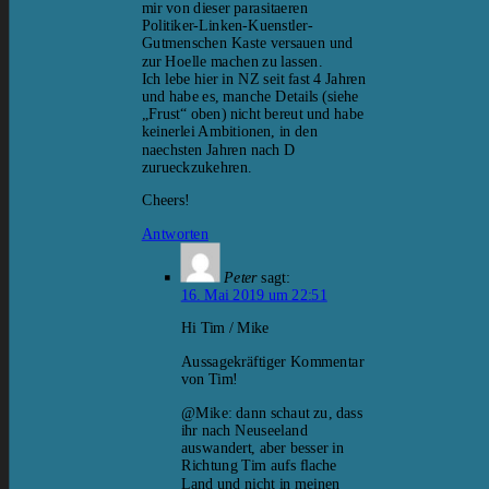
mir von dieser parasitaeren
Politiker-Linken-Kuenstler-
Gutmenschen Kaste versauen und
zur Hoelle machen zu lassen.
Ich lebe hier in NZ seit fast 4 Jahren
und habe es, manche Details (siehe
„Frust“ oben) nicht bereut und habe
keinerlei Ambitionen, in den
naechsten Jahren nach D
zurueckzukehren.
Cheers!
Antworten
Peter
sagt:
16. Mai 2019 um 22:51
Hi Tim / Mike
Aussagekräftiger Kommentar
von Tim!
@Mike: dann schaut zu, dass
ihr nach Neuseeland
auswandert, aber besser in
Richtung Tim aufs flache
Land und nicht in meinen