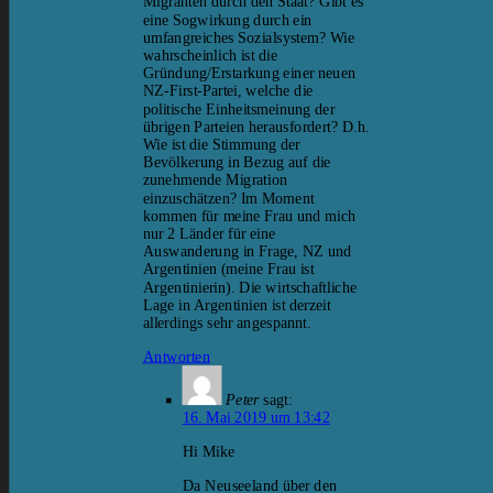
Migranten durch den Staat? Gibt es
eine Sogwirkung durch ein
umfangreiches Sozialsystem? Wie
wahrscheinlich ist die
Gründung/Erstarkung einer neuen
NZ-First-Partei, welche die
politische Einheitsmeinung der
übrigen Parteien herausfordert? D.h.
Wie ist die Stimmung der
Bevölkerung in Bezug auf die
zunehmende Migration
einzuschätzen? Im Moment
kommen für meine Frau und mich
nur 2 Länder für eine
Auswanderung in Frage, NZ und
Argentinien (meine Frau ist
Argentinierin). Die wirtschaftliche
Lage in Argentinien ist derzeit
allerdings sehr angespannt.
Antworten
Peter
sagt:
16. Mai 2019 um 13:42
Hi Mike
Da Neuseeland über den