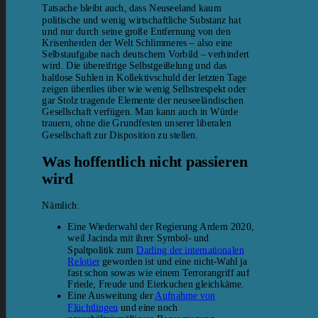
Tatsache bleibt auch, dass Neuseeland kaum
politische und wenig wirtschaftliche Substanz hat
und nur durch seine große Entfernung von den
Krisenherden der Welt Schlimmeres – also eine
Selbstaufgabe nach deutschem Vorbild – verhindert
wird. Die übereifrige Selbstgeißelung und das
haltlose Suhlen in Kollektivschuld der letzten Tage
zeigen überdies über wie wenig Selbstrespekt oder
gar Stolz tragende Elemente der neuseeländischen
Gesellschaft verfügen. Man kann auch in Würde
trauern, ohne die Grundfesten unserer liberalen
Gesellschaft zur Disposition zu stellen.
Was hoffentlich nicht passieren
wird
Nämlich:
Eine Wiederwahl der Regierung Ardern 2020,
weil Jacinda mit ihrer Symbol- und
Spaltpolitik zum
Darling der internationalen
Relotier
geworden ist und eine nicht-Wahl ja
fast schon sowas wie einem Terrorangriff auf
Friede, Freude und Eierkuchen gleichkäme.
Eine Ausweitung der
Aufnahme von
Flüchtlingen
und eine noch