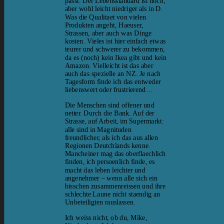
passt. Der Lebensstandard ist hoch,
aber wohl leicht niedriger als in D.
Was die Qualitaet von vielen
Produkten angeht, Haeuser,
Strassen, aber auch was Dinge
kosten. Vieles ist hier einfach etwas
teurer und schwerer zu bekommen,
da es (noch) kein Ikea gibt und kein
Amazon. Vielleicht ist das aber
auch das spezielle an NZ. Je nach
Tagesform finde ich das entweder
liebenswert oder frustrierend…
Die Menschen sind offener und
netter. Durch die Bank. Auf der
Strasse, auf Arbeit, im Supermarkt:
alle sind in Magnituden
freundlicher, als ich das aus allen
Regionen Deutchlands kenne.
Mancheiner mag das oberflaechlich
finden, ich persoenlich finde, es
macht das leben leichter und
angenehmer – wenn alle sich ein
bisschen zusammenreissen und ihre
schlechte Laune nicht staendig an
Unbeteiligten rauslassen.
Ich weiss nicht, ob du, Mike,