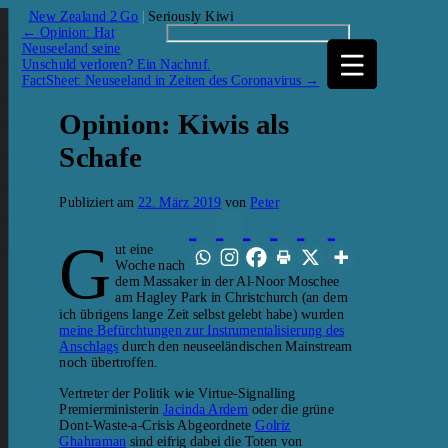
New Zealand 2 Go
|
Seriously Kiwi
←
Opinion: Hat
Neuseeland seine
Unschuld verloren? Ein Nachruf.
FactSheet: Neuseeland in Zeiten des Coronavirus
→
Opinion: Kiwis als
Schafe
Publiziert am
22. März 2019
von
Peter
G
ut eine
Woche nach
dem Massaker in der Al-Noor Moschee
am Hagley Park in Christchurch (an dem
ich übrigens lange Zeit selbst gelebt habe) wurden
meine Befürchtungen zur Instrumentalisierung des
Anschlags
durch den neuseeländischen Mainstream
noch übertroffen.
Vertreter der Politik wie Virtue-Signalling
Premierministerin
Jacinda Ardern
oder die grüne
Dont-Waste-a-Crisis Abgeordnete
Golriz
Ghahraman
sind eifrig dabei die Toten von