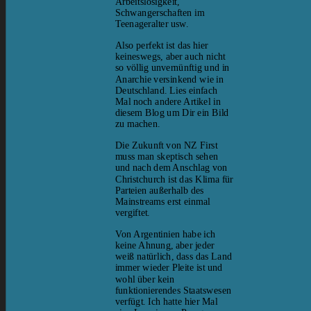
Arbeitslosigkeit,
Schwangerschaften im
Teenageralter usw.
Also perfekt ist das hier
keineswegs, aber auch nicht
so völlig unvernünftig und in
Anarchie versinkend wie in
Deutschland. Lies einfach
Mal noch andere Artikel in
diesem Blog um Dir ein Bild
zu machen.
Die Zukunft von NZ First
muss man skeptisch sehen
und nach dem Anschlag von
Christchurch ist das Klima für
Parteien außerhalb des
Mainstreams erst einmal
vergiftet.
Von Argentinien habe ich
keine Ahnung, aber jeder
weiß natürlich, dass das Land
immer wieder Pleite ist und
wohl über kein
funktionierendes Staatswesen
verfügt. Ich hatte hier Mal