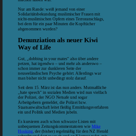
Nur am Rande: weiß jemand von einer
Solidaritätsbekundung muslimischer Frauen mit
nicht-muslimischen Opfern eines Terroranschlags,
bei dem für ein paar Minuten die Kopftücher
abgenommen wurden?
Denunziation als neuer Kiwi
Way of Life
Gut, „dobbing in your mates“ also über andere
petzen, hat irgendwo – und mehr als anderswo –
schon immer zur dunkleren Seite der
neuseeländischen Psyche gehört. Allerdings war
man bisher nicht unbedingt stolz darauf.
Seit dem 15. März ist das nun anders. Mutmaßliche
„hate speech“ in sozialen Medien wird nun vielfach
der Polizei, der NGO Netsafe und sogar
Arbeitgebern gemeldet, die Polizei bzw.
Staatsanwaltschaft leitet fleißig Ermittlungsverfahren
ein und Politik und Medien jubeln.
Es kursieren auch schon schwarze Listen mit
unbequemen Zeitungskommentatoren wie
Mike
Hosking
, der (bisher) regelmäßig für den NZ Herald