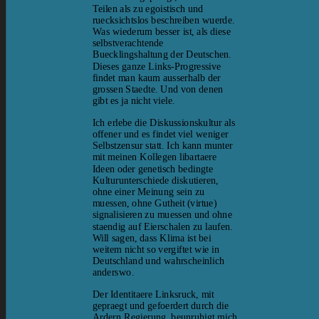
Teilen als zu egoistisch und
ruecksichtslos beschreiben wuerde.
Was wiederum besser ist, als diese
selbstverachtende
Buecklingshaltung der Deutschen.
Dieses ganze Links-Progressive
findet man kaum ausserhalb der
grossen Staedte. Und von denen
gibt es ja nicht viele.
Ich erlebe die Diskussionskultur als
offener und es findet viel weniger
Selbstzensur statt. Ich kann munter
mit meinen Kollegen libartaere
Ideen oder genetisch bedingte
Kulturunterschiede diskutieren,
ohne einer Meinung sein zu
muessen, ohne Gutheit (virtue)
signalisieren zu muessen und ohne
staendig auf Eierschalen zu laufen.
Will sagen, dass Klima ist bei
weitem nicht so vergiftet wie in
Deutschland und wahrscheinlich
anderswo.
Der Identitaere Linksruck, mit
gepraegt und gefoerdert durch die
Ardern Regierung, beunruhigt mich