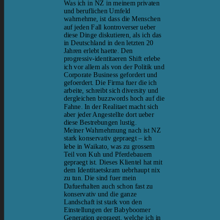
Was ich in NZ in meinem privaten
und beruflichen Umfeld
wahrnehme, ist dass die Menschen
auf jeden Fall kontroverser ueber
diese Dinge diskutieren, als ich das
in Deutschland in den letzten 20
Jahren erlebt haette. Den
progressiv-identitaeren Shift erlebe
ich vor allem als von der Politik und
Corporate Business gefordert und
gefoerdert. Die Firma fuer die ich
arbeite, schreibt sich diversity und
dergleichen buzzwords hoch auf die
Fahne. In der Realitaet macht sich
aber jeder Angestellte dort ueber
diese Bestrebungen lustig.
Meiner Wahrnehmung nach ist NZ
stark konservativ gepraegt – ich
lebe in Waikato, was zu grossem
Teil von Kuh und Pferdebauern
gepraegt ist. Dieses Klientel hat mit
dem Identitaetskram uebrhaupt nix
zu tun. Die sind fuer mein
Dafuerhalten auch schon fast zu
konservativ und die ganze
Landschaft ist stark von den
Einstellungen der Babyboomer
Generation gepraegt, welche ich in