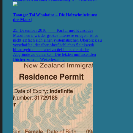
Taonga: Toi Whakairo – Die Holzschnitzkunst
der Maori
25. Dezember 2016 | Kultur und Kunst der
Maori heute wieder großes Interesse erregen, ist es
nicht einfach sich einen systematischen Überblick zu
verschaffen, der über oberflächliches Stückwerk
hinausgeht ohne dabei zu tief in akademische
Abgründe zu versinken. Die letzten umfassenden
Bücher zum …
Weiterlesen
→