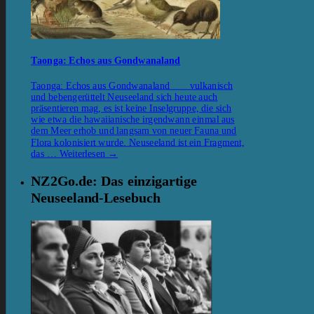
Taonga: Echos aus Gondwanaland
Taonga: Echos aus Gondwanaland vulkanisch
und bebengerüttelt Neuseeland sich heute auch
präsentieren mag, es ist keine Inselgruppe, die sich
wie etwa die hawaiianische irgendwann einmal aus
dem Meer erhob und langsam von neuer Fauna und
Flora kolonisiert wurde. Neuseeland ist ein Fragment,
das …
Weiterlesen
→
NZ2Go.de: Das einzigartige
Neuseeland-Lesebuch