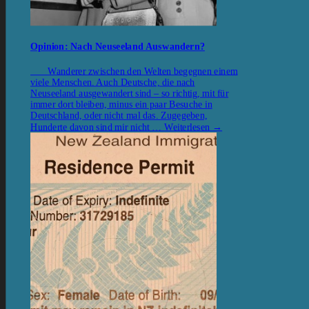
Opinion: Nach Neuseeland Auswandern?
Wanderer zwischen den Welten begegnen einem
viele Menschen. Auch Deutsche, die nach
Neuseeland ausgewandert sind – so richtig, mit für
immer dort bleiben, minus ein paar Besuche in
Deutschland, oder nicht mal das. Zugegeben,
Hunderte davon sind mir nicht …
Weiterlesen
→