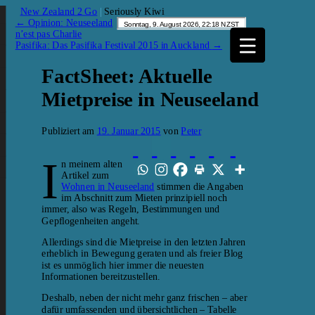
New Zealand 2 Go
|
Seriously Kiwi
←
Opinion: Neuseeland
n’est pas Charlie
Pasifika: Das Pasifika Festival 2015 in Auckland
→
FactSheet: Aktuelle
Mietpreise in Neuseeland
Publiziert am
19. Januar 2015
von
Peter
I
n meinem alten
Artikel zum
Wohnen in Neuseeland
stimmen die Angaben
im Abschnitt zum Mieten prinzipiell noch
immer, also was Regeln, Bestimmungen und
Gepflogenheiten angeht.
Allerdings sind die Mietpreise in den letzten Jahren
erheblich in Bewegung geraten und als freier Blog
ist es unmöglich hier immer die neuesten
Informationen bereitzustellen.
Deshalb, neben der nicht mehr ganz frischen – aber
dafür umfassenden und übersichtlichen – Tabelle