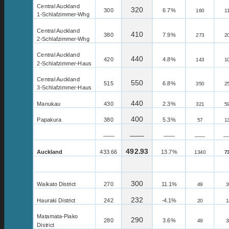
Central Auckland
320
300
6.7%
160
1
1-Schlafzimmer-Whg
Central Auckland
410
380
7.9%
273
2
2-Schlafzimmer-Whg
Central Auckland
440
420
4.8%
143
1
2-Schlafzimmer-Haus
Central Auckland
550
515
6.8%
350
2
3-Schlafzimmer-Haus
440
Manukau
430
2.3%
321
5
400
Papakura
380
5.3%
57
1
——
——
——
——
—
492.93
Auckland
433.66
13.7%
1340
7
300
Waikato District
270
11.1%
49
3
232
Hauraki District
242
-4.1%
20
1
Matamata-Piako
290
280
3.6%
49
3
District