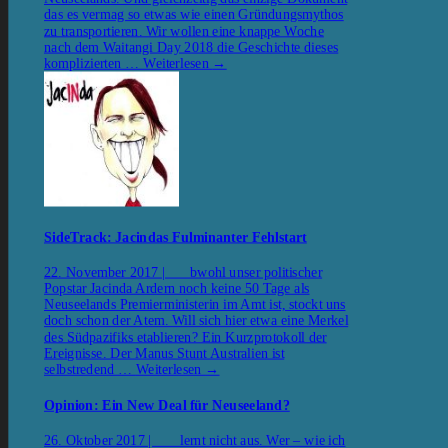
das es vermag so etwas wie einen Gründungsmythos
zu transportieren. Wir wollen eine knappe Woche
nach dem Waitangi Day 2018 die Geschichte dieses
komplizierten …
Weiterlesen
→
SideTrack: Jacindas Fulminanter Fehlstart
22. November 2017 | bwohl unser politischer
Popstar Jacinda Ardern noch keine 50 Tage als
Neuseelands Premierministerin im Amt ist, stockt uns
doch schon der Atem. Will sich hier etwa eine Merkel
des Südpazifiks etablieren? Ein Kurzprotokoll der
Ereignisse. Der Manus Stunt Australien ist
selbstredend …
Weiterlesen
→
Opinion: Ein New Deal für Neuseeland?
26. Oktober 2017 | lernt nicht aus. Wer – wie ich