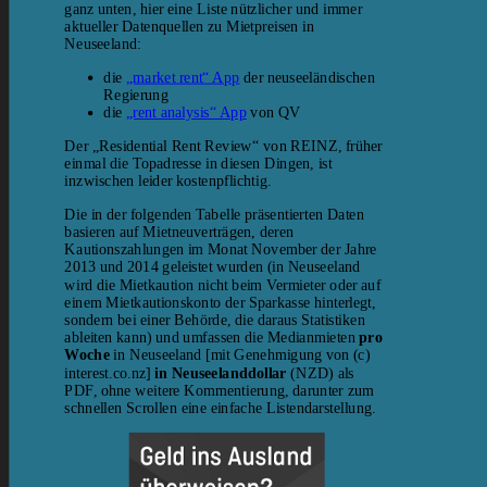
ganz unten, hier eine Liste nützlicher und immer
aktueller Datenquellen zu Mietpreisen in
Neuseeland:
die
„market rent“ App
der neuseeländischen
Regierung
die
„rent analysis“ App
von QV
Der „Residential Rent Review“ von REINZ, früher
einmal die Topadresse in diesen Dingen, ist
inzwischen leider kostenpflichtig.
Die in der folgenden Tabelle präsentierten Daten
basieren auf Mietneuverträgen, deren
Kautionszahlungen im Monat November der Jahre
2013 und 2014 geleistet wurden (in Neuseeland
wird die Mietkaution nicht beim Vermieter oder auf
einem Mietkautionskonto der Sparkasse hinterlegt,
sondern bei einer Behörde, die daraus Statistiken
ableiten kann) und umfassen die Medianmieten
pro
Woche
in Neuseeland [mit Genehmigung von (c)
interest.co.nz]
in Neuseelanddollar
(NZD) als
PDF, ohne weitere Kommentierung, darunter zum
schnellen Scrollen eine einfache Listendarstellung.