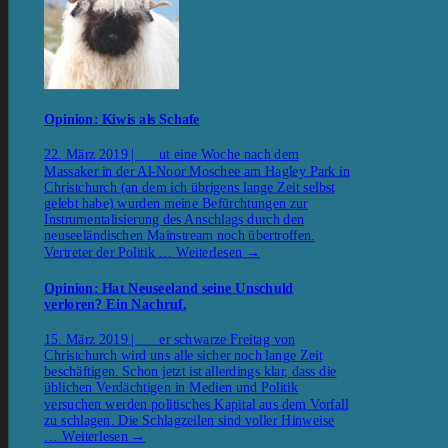
Opinion: Kiwis als Schafe
22. März 2019 | ut eine Woche nach dem
Massaker in der Al-Noor Moschee am Hagley Park in
Christchurch (an dem ich übrigens lange Zeit selbst
gelebt habe) wurden meine Befürchtungen zur
Instrumentalisierung des Anschlags durch den
neuseeländischen Mainstream noch übertroffen.
Vertreter der Politik …
Weiterlesen
→
Opinion: Hat Neuseeland seine Unschuld
verloren? Ein Nachruf.
15. März 2019 | er schwarze Freitag von
Christchurch wird uns alle sicher noch lange Zeit
beschäftigen. Schon jetzt ist allerdings klar, dass die
üblichen Verdächtigen in Medien und Politik
versuchen werden politisches Kapital aus dem Vorfall
zu schlagen. Die Schlagzeilen sind voller Hinweise
…
Weiterlesen
→