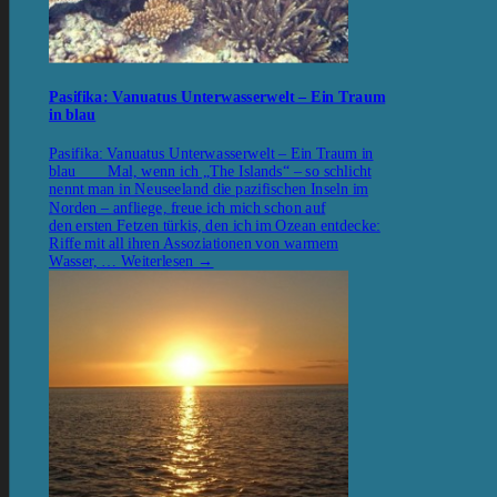
Pasifika: Vanuatus Unterwasserwelt – Ein Traum
in blau
Pasifika: Vanuatus Unterwasserwelt – Ein Traum in
blau Mal, wenn ich „The Islands“ – so schlicht
nennt man in Neuseeland die pazifischen Inseln im
Norden – anfliege, freue ich mich schon auf
den ersten Fetzen türkis, den ich im Ozean entdecke:
Riffe mit all ihren Assoziationen von warmem
Wasser, …
Weiterlesen
→