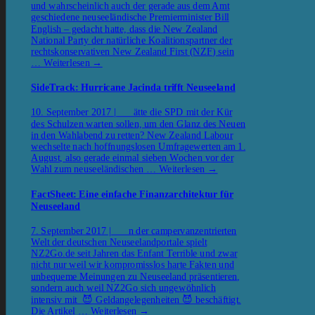
und wahrscheinlich auch der gerade aus dem Amt
geschiedene neuseeländische Premierminister Bill
English – gedacht hatte, dass die New Zealand
National Party der natürliche Koalitionspartner der
rechtskonservativen New Zealand First (NZF) sein
…
Weiterlesen
→
SideTrack: Hurricane Jacinda trifft Neuseeland
10. September 2017 | ätte die SPD mit der Kür
des Schulzen warten sollen, um den Glanz des Neuen
in den Wahlabend zu retten? New Zealand Labour
wechselte nach hoffnungslosen Umfragewerten am 1.
August, also gerade einmal sieben Wochen vor der
Wahl zum neuseeländischen …
Weiterlesen
→
FactSheet: Eine einfache Finanzarchitektur für
Neuseeland
7. September 2017 | n der campervanzentrierten
Welt der deutschen Neuseelandportale spielt
NZ2Go.de seit Jahren das Enfant Terrible und zwar
nicht nur weil wir kompromisslos harte Fakten und
unbequeme Meinungen zu Neuseeland präsentieren,
sondern auch weil NZ2Go sich ungewöhnlich
intensiv mit 😈 Geldangelegenheiten 😈 beschäftigt.
Die Artikel …
Weiterlesen
→