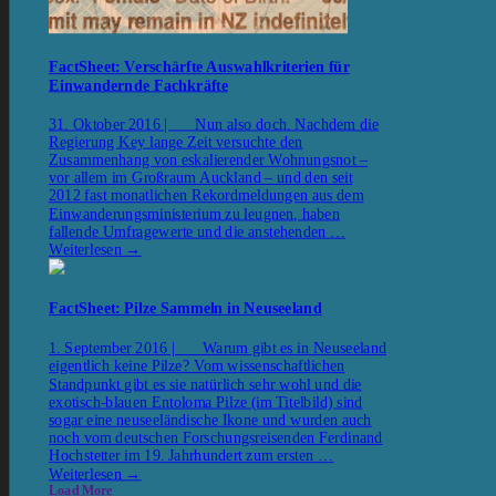
FactSheet: Verschärfte Auswahlkriterien für
Einwandernde Fachkräfte
31. Oktober 2016 | Nun also doch. Nachdem die
Regierung Key lange Zeit versuchte den
Zusammenhang von eskalierender Wohnungsnot –
vor allem im Großraum Auckland – und den seit
2012 fast monatlichen Rekordmeldungen aus dem
Einwanderungsministerium zu leugnen, haben
fallende Umfragewerte und die anstehenden …
Weiterlesen
→
FactSheet: Pilze Sammeln in Neuseeland
1. September 2016 | Warum gibt es in Neuseeland
eigentlich keine Pilze? Vom wissenschaftlichen
Standpunkt gibt es sie natürlich sehr wohl und die
exotisch-blauen Entoloma Pilze (im Titelbild) sind
sogar eine neuseeländische Ikone und wurden auch
noch vom deutschen Forschungsreisenden Ferdinand
Hochstetter im 19. Jahrhundert zum ersten …
Weiterlesen
→
Load More