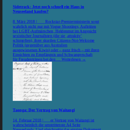
Sidetrack: Jetzt noch schnell ein Haus in
Neuseeland kaufen?
8. März 2018 | Rockstar-Premierministerin sorgt
wahrlich nicht nur mit Vogue Shootings, Auftritten
bei LGBT-Aufmärschen, Heldenmut im Angesicht
sexistischer Journalisten (die sie ‚attraktiv‘
schimpften), ihrer skurilen Citizens-Not-Welcome
Politik (gegenüber aus Australien
ausgewiesenen Kiwis) oder – ganz frisch – mit ihren
Einsichten zu Empfängnis und Schwangerschaft
für Freudentränen bei den …
Weiterlesen
→
Taonga: Der Vertrag von Waitangi
14. Februar 2018 | er Vertrag von Waitangi ist
wahrscheinlich die umstrittenste A4 Seite
Neuseelands. Und gleichzeitig das einzige Dokument