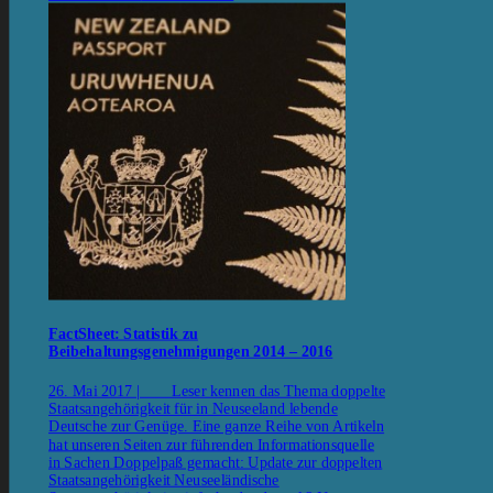
FactSheet: Statistik zu
Beibehaltungsgenehmigungen 2014 – 2016
26. Mai 2017 | Leser kennen das Thema doppelte
Staatsangehörigkeit für in Neuseeland lebende
Deutsche zur Genüge. Eine ganze Reihe von Artikeln
hat unseren Seiten zur führenden Informationsquelle
in Sachen Doppelpaß gemacht: Update zur doppelten
Staatsangehörigkeit Neuseeländische