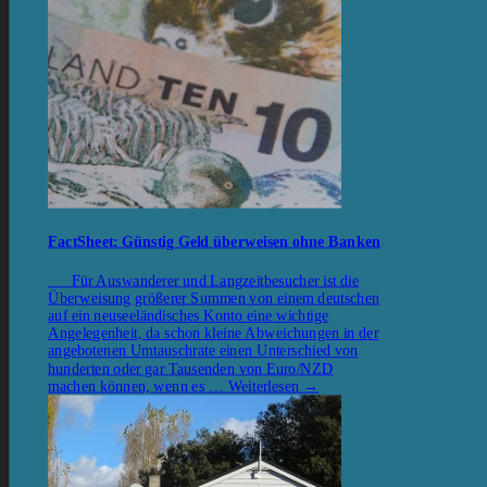
FactSheet: Günstig Geld überweisen ohne Banken
Für Auswanderer und Langzeitbesucher ist die
Überweisung größerer Summen von einem deutschen
auf ein neuseeländisches Konto eine wichtige
Angelegenheit, da schon kleine Abweichungen in der
angebotenen Umtauschrate einen Unterschied von
hunderten oder gar Tausenden von Euro/NZD
machen können, wenn es …
Weiterlesen
→