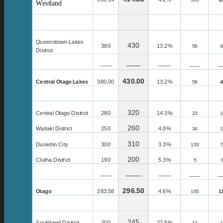
Westland
Queenstown-Lakes
430
380
13.2%
59
4
District
——
——
——-
——
—
430.00
Central
Otago
Lakes
380.00
13.2%
59
4
320
Central
Otago
District
280
14.3%
23
1
260
Waitaki
District
250
4.0%
34
1
310
Dunedin City
300
3.3%
103
7
200
Clutha District
190
5.3%
5
——-
——
——-
——-
—
296.50
Otago
283.58
4.6%
165
1
245
Southland District
200
22.5%
12
1