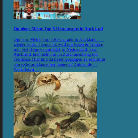
Opinion: Meine Top 5 Restaurants in Auckland
Opinion: Meine Top 5 Restaurants in Auckland
wieder so ein Thema. Es wird um Essen & Trinken
sehr viel Hype veranstaltet, in Neuseeland, bzw.
Auckland, und nicht nur im Zusammenhang mit
Touristen. Hier und da Essen gegangen zu sein ist in
den selbstproklamierten ‚feineren‘ Zirkeln de …
Weiterlesen
→