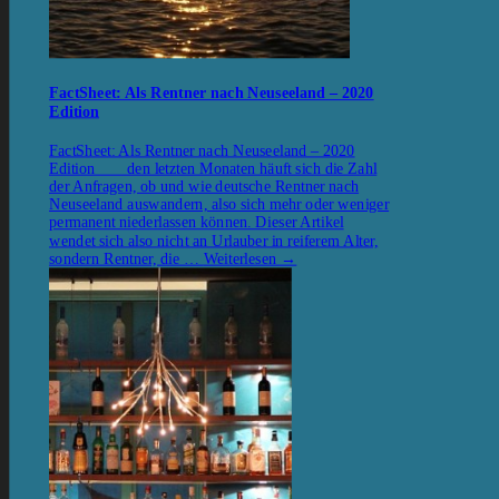
FactSheet: Als Rentner nach Neuseeland – 2020
Edition
FactSheet: Als Rentner nach Neuseeland – 2020
Edition den letzten Monaten häuft sich die Zahl
der Anfragen, ob und wie deutsche Rentner nach
Neuseeland auswandern, also sich mehr oder weniger
permanent niederlassen können. Dieser Artikel
wendet sich also nicht an Urlauber in reiferem Alter,
sondern Rentner, die …
Weiterlesen
→