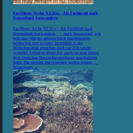
FactSheet: Arche NZ2Go – Als Fachkraft nach
Neuseeland Auswandern
FactSheet: Arche NZ2Go – Als Fachkraft nach
Neuseeland Auswandern nach Neuseeland, wie
geht das? Mit der offensichtlich zunehmenden
politischen und sozialen Instabilität in der
Merkelrepublik erreichen mich zur Zeit wieder
vermehrt Anfragen dieser Art, nach ein paar Jahren
dem deutschen Beschäftigungsboom geschuldeter
Stille. Die meisten Interessenten wollen wissen, …
Weiterlesen
→