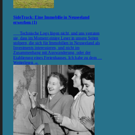
SideTrack: Eine Immobilie in Neuseeland
erwerben (1)
Technische Logs lügen nicht, und uns verraten
sie, dass im Moment einige Leser in unsere Seiten
stolpern, die sich für Immobilien in Neuseeland als
Investments interessieren, und nicht im
Zusammenhang mit Auswanderung, oder der
Etablierung eines Ferienhauses. Ich habe zu dem …
Weiterlesen
→