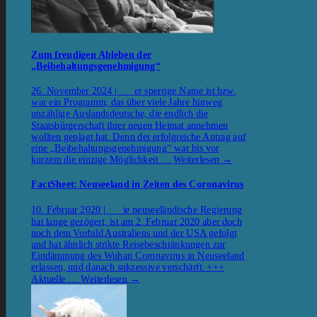
Zum freudigen Ableben der
„Beibehaltungsgenehmigung“
26. November 2024 | er sperrige Name ist bzw.
war ein Programm, das über viele Jahre hinweg
unzählige Auslandsdeutsche, die endlich die
Staatsbürgerschaft ihrer neuen Heimat annehmen
wollten geplagt hat. Denn der erfolgreiche Antrag auf
eine „Beibehaltungsgenehmigung“ war bis vor
kurzem die einzige Möglichkeit …
Weiterlesen
→
FactSheet: Neuseeland in Zeiten des Coronavirus
10. Februar 2020 | ie neuseeländische Regierung
hat lange gezögert, ist am 2. Februar 2020 aber doch
noch dem Vorbild Australiens und der USA gefolgt
und hat ähnlich strikte Reisebeschränkungen zur
Eindämmung des Wuhan Coronavirus in Neuseeland
erlassen, und danach sukzessive verschärft. +++
Aktuelle …
Weiterlesen
→