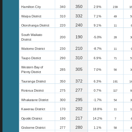
350
Hamilton City
340
2.9%
239
1
332
Waipa
District
310
7.1%
49
5
240
Otorohanga
District
220
9.1%
11
South Waikato
190
200
-5.0%
28
3
District
210
Waitomo
District
230
-8.7%
11
310
Taupo
District
290
6.9%
71
5
Western Bay of
305
285
7.0%
56
3
Plenty District
372
Tauranga District
350
6.3%
191
1
277
Rotorua
District
275
0.7%
117
9
295
Whakatane
District
300
-1.7%
54
3
202
Kawerau
District
170
18.8%
11
1
217
Opotiki
District
190
14.2%
7
280
Gisborne
District
277
1.1%
58
4