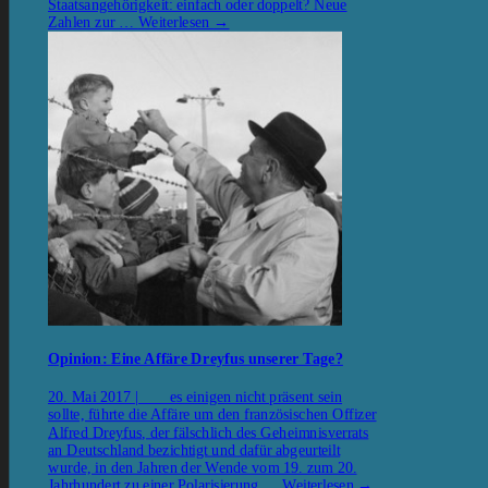
Staatsangehörigkeit: einfach oder doppelt? Neue
Zahlen zur …
Weiterlesen
→
Opinion: Eine Affäre Dreyfus unserer Tage?
20. Mai 2017 | es einigen nicht präsent sein
sollte, führte die Affäre um den französischen Offizer
Alfred Dreyfus, der fälschlich des Geheimnisverrats
an Deutschland bezichtigt und dafür abgeurteilt
wurde, in den Jahren der Wende vom 19. zum 20.
Jahrhundert zu einer Polarisierung …
Weiterlesen
→