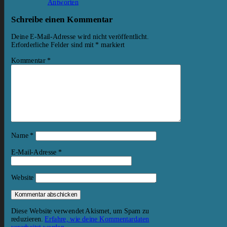
Antworten
Schreibe einen Kommentar
Deine E-Mail-Adresse wird nicht veröffentlicht.
Erforderliche Felder sind mit
*
markiert
Kommentar
*
Name
*
E-Mail-Adresse
*
Website
Diese Website verwendet Akismet, um Spam zu
reduzieren.
Erfahre, wie deine Kommentardaten