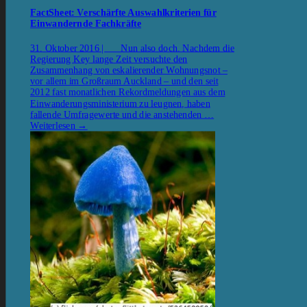
FactSheet: Verschärfte Auswahlkriterien für
Einwandernde Fachkräfte
31. Oktober 2016 | Nun also doch. Nachdem die
Regierung Key lange Zeit versuchte den
Zusammenhang von eskalierender Wohnungsnot –
vor allem im Großraum Auckland – und den seit
2012 fast monatlichen Rekordmeldungen aus dem
Einwanderungsministerium zu leugnen, haben
fallende Umfragewerte und die anstehenden …
Weiterlesen
→