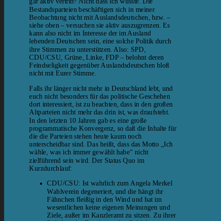
gar aktiv vertritt? Nicht dass ich wüsste. Die
Bestandsparteien beschäftigen sich in meiner
Beobachtung nicht mit Auslandsdeutschen, bzw. –
siehe oben – versuchen sie aktiv auszugrenzen. Es
kann also nicht im Interesse der im Ausland
lebenden Deutschen sein, eine solche Politik durch
ihre Stimmen zu unterstützen. Also: SPD,
CDU/CSU, Grüne, Linke, FDP – belohnt deren
Feindseligkeit gegenüber Auslandsdeutschen bloß
nicht mit Eurer Stimme.
Falls ihr länger nicht mehr in Deutschland lebt, und
euch nicht besonders für das politische Geschehen
dort interessiert, ist zu beachten, dass in den großen
Altparteien nicht mehr das drin ist, was draufsteht.
In den letzten 10 Jahren gab es eine große
programmatische Konvergenz, so daß die Inhalte für
die die Parteien stehen heute kaum noch
unterscheidbar sind. Das heißt, dass das Motto „Ich
wähle, was ich immer gewählt habe“ nicht
zielführend sein wird. Der Status Quo im
Kurzdurchlauf:
CDU/CSU: Ist wahrlich zum Angela Merkel
Wahlverein degeneriert, und die hängt ihr
Fähnchen fleißig in den Wind und hat im
wesentlichen keine eigenen Meinungen und
Ziele, außer im Kanzleramt zu sitzen. Zu ihrer