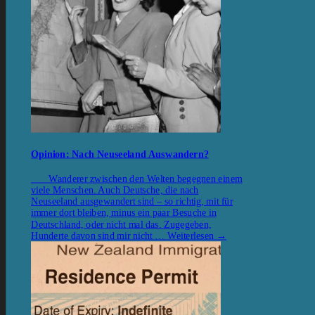
Opinion: Nach Neuseeland Auswandern?
Wanderer zwischen den Welten begegnen einem
viele Menschen. Auch Deutsche, die nach
Neuseeland ausgewandert sind – so richtig, mit für
immer dort bleiben, minus ein paar Besuche in
Deutschland, oder nicht mal das. Zugegeben,
Hunderte davon sind mir nicht …
Weiterlesen
→