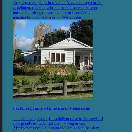
Angelegenheit, da schon kleine Abweichungen in der
angebotenen Umtauschrate einen Unterschied von
hunderten oder gar Tausenden von Euro/NZD
machen können, wenn es …
Weiterlesen
→
FactSheet: Immobilienpreise in Neuseeland
hätte ich getitelt ‚Immobilienpreise in Neuseeland
sind gerade um 25% gefallen‘ – wegen des
Abrutschens des Neuseelanddollars gegenüber dem