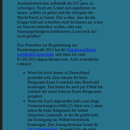
Auslandsdeutschen außerhalb der EU ganz zu
schweigen. Noch ein Grund sich registrieren zu
lassen, wählen zu gehen und der Arroganz der
Macht Paroli zu bieten. Die wollen, dass ihr die
Klappe hält und schreiben euch höchstens an, wenn
sie Steuern eintreiben wollen, oder eure
Staatsangehörigkeit konfiszieren. Lasst euch das
nicht gefallen!
Das Prozedere zur Registrierung zur
Bundestagswahl 2013 hat der
Bundeswahlleiter
ausführlich dargestellt
, und muss bis zum
01.09.2013 abgeschlossen sein. Aufs wesentliche
verkürzt:
Wenn ihr noch immer in Deutschland
gemeldet seid, dann müsste ihr beim
Bürgeramt Eurer Gemeinde eine Briefwahl
beantragen. Das könnt ihr auch per EMail tun
(einfach die email Adresse Eures Bürgeramts
googlen).
Wenn ihr Euch abgemeldet habt, und obige
Voraussetzungen erfüllt (25 Jahre usw.), dann
müsst ihr beim Bürgeramt der letzten
deutschen Gemeinde, in der ihr gelebt habt
die Eintragung ins Wählerverzeichnis
beantragen. Das Antragsformular könnt ihr
hier herunterladen
. Sowohl Erst- als auch