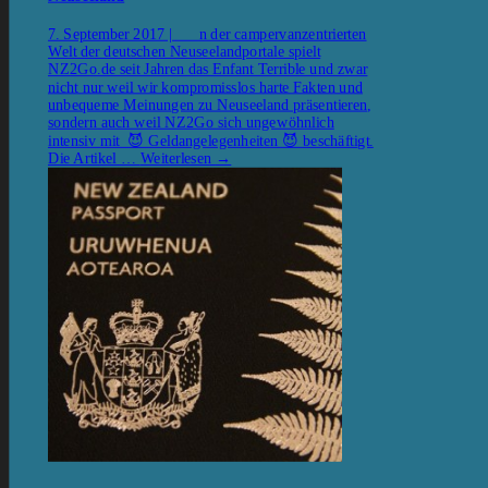
7. September 2017 | n der campervanzentrierten
Welt der deutschen Neuseelandportale spielt
NZ2Go.de seit Jahren das Enfant Terrible und zwar
nicht nur weil wir kompromisslos harte Fakten und
unbequeme Meinungen zu Neuseeland präsentieren,
sondern auch weil NZ2Go sich ungewöhnlich
intensiv mit 😈 Geldangelegenheiten 😈 beschäftigt.
Die Artikel …
Weiterlesen
→