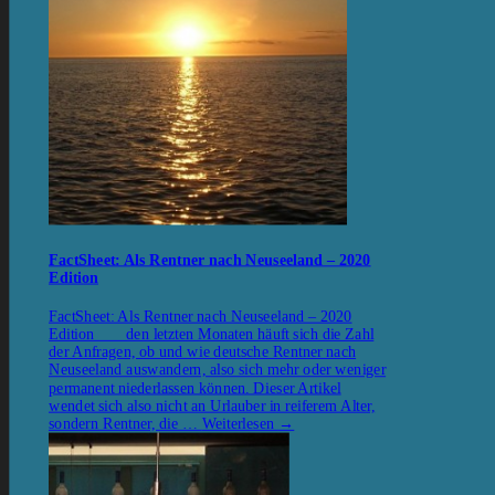
FactSheet: Als Rentner nach Neuseeland – 2020
Edition
FactSheet: Als Rentner nach Neuseeland – 2020
Edition den letzten Monaten häuft sich die Zahl
der Anfragen, ob und wie deutsche Rentner nach
Neuseeland auswandern, also sich mehr oder weniger
permanent niederlassen können. Dieser Artikel
wendet sich also nicht an Urlauber in reiferem Alter,
sondern Rentner, die …
Weiterlesen
→