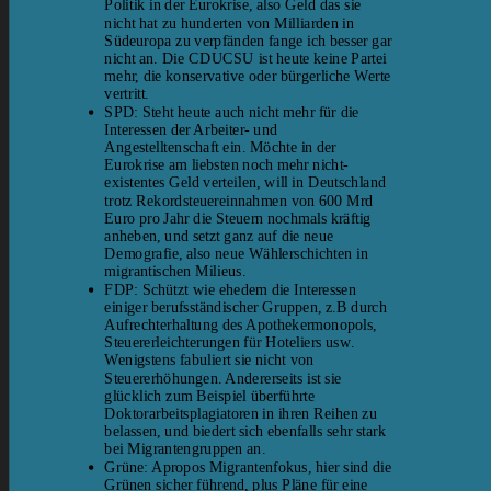
Politik in der Eurokrise, also Geld das sie
nicht hat zu hunderten von Milliarden in
Südeuropa zu verpfänden fange ich besser gar
nicht an. Die CDUCSU ist heute keine Partei
mehr, die konservative oder bürgerliche Werte
vertritt.
SPD: Steht heute auch nicht mehr für die
Interessen der Arbeiter- und
Angestelltenschaft ein. Möchte in der
Eurokrise am liebsten noch mehr nicht-
existentes Geld verteilen, will in Deutschland
trotz Rekordsteuereinnahmen von 600 Mrd
Euro pro Jahr die Steuern nochmals kräftig
anheben, und setzt ganz auf die neue
Demografie, also neue Wählerschichten in
migrantischen Milieus.
FDP: Schützt wie ehedem die Interessen
einiger berufsständischer Gruppen, z.B durch
Aufrechterhaltung des Apothekermonopols,
Steuererleichterungen für Hoteliers usw.
Wenigstens fabuliert sie nicht von
Steuererhöhungen. Andererseits ist sie
glücklich zum Beispiel überführte
Doktorarbeitsplagiatoren in ihren Reihen zu
belassen, und biedert sich ebenfalls sehr stark
bei Migrantengruppen an.
Grüne: Apropos Migrantenfokus, hier sind die
Grünen sicher führend, plus Pläne für eine