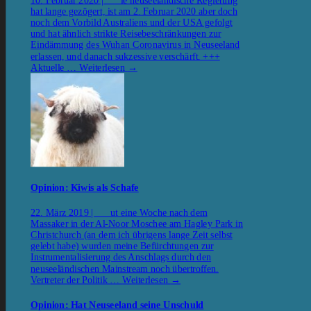
hat lange gezögert, ist am 2. Februar 2020 aber doch
noch dem Vorbild Australiens und der USA gefolgt
und hat ähnlich strikte Reisebeschränkungen zur
Eindämmung des Wuhan Coronavirus in Neuseeland
erlassen, und danach sukzessive verschärft. +++
Aktuelle …
Weiterlesen
→
Opinion: Kiwis als Schafe
22. März 2019 | ut eine Woche nach dem
Massaker in der Al-Noor Moschee am Hagley Park in
Christchurch (an dem ich übrigens lange Zeit selbst
gelebt habe) wurden meine Befürchtungen zur
Instrumentalisierung des Anschlags durch den
neuseeländischen Mainstream noch übertroffen.
Vertreter der Politik …
Weiterlesen
→
Opinion: Hat Neuseeland seine Unschuld