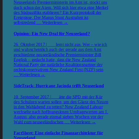
Neuseelands Premierministerin im Amt ist, stockt uns
doch schon der Atem. Will sich hier etwa eine Merkel
des Südpazifiks etablieren? Ein Kurzprotokoll der
Ereignisse. Der Manus Stunt Australien ist
selbstredend …
Weiterlesen
→
Opinion: Ein New Deal für Neuseeland?
26. Oktober 2017 | lernt nicht aus. Wer – wie ich
und wahrscheinlich auch der gerade aus dem Amt
geschiedene neuseeländische Premierminister Bill
English – gedacht hatte, dass die New Zealand
National Party der natürliche Koalitionspartner der
rechtskonservativen New Zealand First (NZF) sein
…
Weiterlesen
→
SideTrack: Hurricane Jacinda trifft Neuseeland
10. September 2017 | ätte die SPD mit der Kür
des Schulzen warten sollen, um den Glanz des Neuen
in den Wahlabend zu retten? New Zealand Labour
wechselte nach hoffnungslosen Umfragewerten am 1.
August, also gerade einmal sieben Wochen vor der
Wahl zum neuseeländischen …
Weiterlesen
→
FactSheet: Eine einfache Finanzarchitektur für
Neuseeland