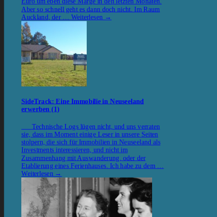
Euro um eben diese Marge in den letzten Monaten.
Aber so schnell geht es dann doch nicht. Im Raum
Auckland, der …
Weiterlesen
→
SideTrack: Eine Immobilie in Neuseeland
erwerben (1)
Technische Logs lügen nicht, und uns verraten
sie, dass im Moment einige Leser in unsere Seiten
stolpern, die sich für Immobilien in Neuseeland als
Investments interessieren, und nicht im
Zusammenhang mit Auswanderung, oder der
Etablierung eines Ferienhauses. Ich habe zu dem …
Weiterlesen
→