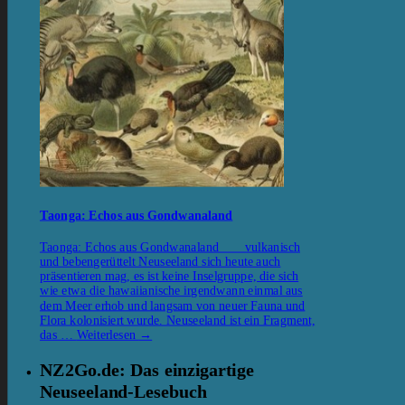
Taonga: Echos aus Gondwanaland
Taonga: Echos aus Gondwanaland vulkanisch
und bebengerüttelt Neuseeland sich heute auch
präsentieren mag, es ist keine Inselgruppe, die sich
wie etwa die hawaiianische irgendwann einmal aus
dem Meer erhob und langsam von neuer Fauna und
Flora kolonisiert wurde. Neuseeland ist ein Fragment,
das …
Weiterlesen
→
NZ2Go.de: Das einzigartige
Neuseeland-Lesebuch