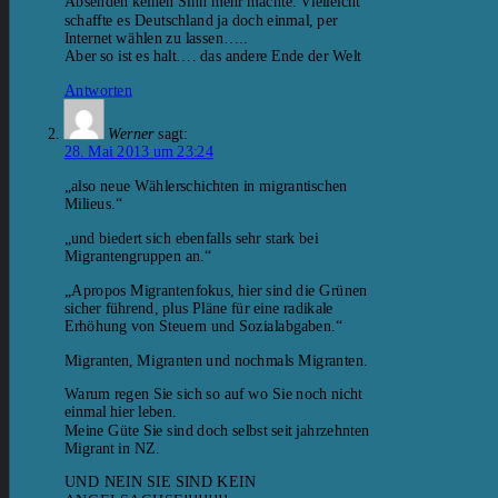
Absenden keinen Sinn mehr machte. Vielleicht
schaffte es Deutschland ja doch einmal, per
Internet wählen zu lassen…..
Aber so ist es halt…. das andere Ende der Welt
Antworten
Werner
sagt:
28. Mai 2013 um 23:24
„also neue Wählerschichten in migrantischen
Milieus.“
„und biedert sich ebenfalls sehr stark bei
Migrantengruppen an.“
„Apropos Migrantenfokus, hier sind die Grünen
sicher führend, plus Pläne für eine radikale
Erhöhung von Steuern und Sozialabgaben.“
Migranten, Migranten und nochmals Migranten.
Warum regen Sie sich so auf wo Sie noch nicht
einmal hier leben.
Meine Güte Sie sind doch selbst seit jahrzehnten
Migrant in NZ.
UND NEIN SIE SIND KEIN