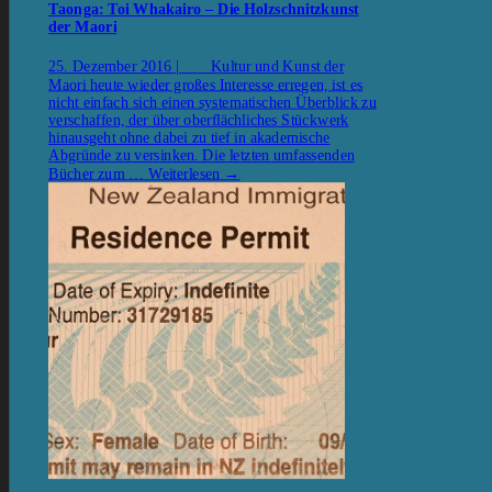
Taonga: Toi Whakairo – Die Holzschnitzkunst
der Maori
25. Dezember 2016 | Kultur und Kunst der
Maori heute wieder großes Interesse erregen, ist es
nicht einfach sich einen systematischen Überblick zu
verschaffen, der über oberflächliches Stückwerk
hinausgeht ohne dabei zu tief in akademische
Abgründe zu versinken. Die letzten umfassenden
Bücher zum …
Weiterlesen
→