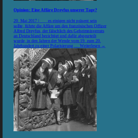
Opinion: Eine Affäre Dreyfus unserer Tage?
20. Mai 2017 | es einigen nicht präsent sein
sollte, führte die Affäre um den französischen Offizer
Alfred Dreyfus, der fälschlich des Geheimnisverrats
an Deutschland bezichtigt und dafür abgeurteilt
wurde, in den Jahren der Wende vom 19. zum 20.
Jahrhundert zu einer Polarisierung …
Weiterlesen
→