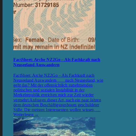
FactSheet: Arche NZ2Go – Als Fachkraft nach
Neuseeland Auswandern
FactSheet: Arche NZ2Go – Als Fachkraft nach
Neuseeland Auswandern nach Neuseeland, wie
geht das? Mit der offensichtlich zunehmenden
politischen und sozialen Instabilität in der
Merkelrepublik erreichen mich zur Zeit wieder
vermehrt Anfragen dieser Art, nach ein paar Jahren
dem deutschen Beschäftigungsboom geschuldeter
Stille. Die meisten Interessenten wollen wissen, …
Weiterlesen
→