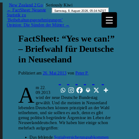
New Zealand 2 Go
|
Seriously Kiwi
←
FactSheet: Neueste
Statistik zu
‘Beibehaltungsgenehmigungen’
Opinion: Die Sünden der Mütter
→
FactSheet: “Yes we can!”
– Briefwahl für Deutsche
in Neuseeland
Publiziert am
26. Mai 2013
von
Peter P.
A
m 22.
09.2013
wird der neue Deutsche Bundestag
gewählt. Und die meisten in Neuseeland
lebenden Deutschen können prinzipiell an der Wahl
teilnehmen, und sie sollten es auch, denn es gibt
genug politisch begründete Ärgernisse im Leben der
Neuseelanddeutschen. Wir haben hier einige schon
mehrfach aufgegriffen:
Das fehlende
Sozialversicherungsabkommen