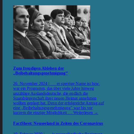
Zum freudigen Ableben der
„Beibehaltungsgenehmigung“
26. November 2024 | er sperrige Name ist bzw.
war ein Programm, das über viele Jahre hinweg
unzählige Auslandsdeutsche, die endlich die
Staatsbürgerschaft ihrer neuen Heimat annehmen
wollten geplagt hat. Denn der erfolgreiche Antrag auf
eine „Beibehaltungsgenehmigung“ war bis vor
kurzem die einzige Möglichkeit …
Weiterlesen
→
FactSheet: Neuseeland in Zeiten des Coronavirus
10. Februar 2020 | ie neuseeländische Regierung