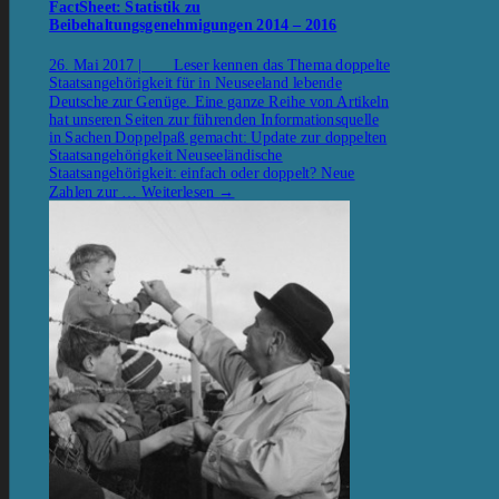
FactSheet: Statistik zu
Beibehaltungsgenehmigungen 2014 – 2016
26. Mai 2017 | Leser kennen das Thema doppelte
Staatsangehörigkeit für in Neuseeland lebende
Deutsche zur Genüge. Eine ganze Reihe von Artikeln
hat unseren Seiten zur führenden Informationsquelle
in Sachen Doppelpaß gemacht: Update zur doppelten
Staatsangehörigkeit Neuseeländische
Staatsangehörigkeit: einfach oder doppelt? Neue
Zahlen zur …
Weiterlesen
→