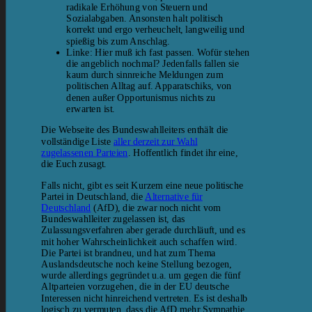
radikale Erhöhung von Steuern und
Sozialabgaben. Ansonsten halt politisch
korrekt und ergo verheuchelt, langweilig und
spießig bis zum Anschlag.
Linke: Hier muß ich fast passen. Wofür stehen
die angeblich nochmal? Jedenfalls fallen sie
kaum durch sinnreiche Meldungen zum
politischen Alltag auf. Apparatschiks, von
denen außer Opportunismus nichts zu
erwarten ist.
Die Webseite des Bundeswahlleiters enthält die
vollständige Liste
aller derzeit zur Wahl
zugelassenen Parteien
. Hoffentlich findet ihr eine,
die Euch zusagt.
Falls nicht, gibt es seit Kurzem eine neue politische
Partei in Deutschland, die
Alternative für
Deutschland
(AfD), die zwar noch nicht vom
Bundeswahlleiter zugelassen ist, das
Zulassungsverfahren aber gerade durchläuft, und es
mit hoher Wahrscheinlichkeit auch schaffen wird.
Die Partei ist brandneu, und hat zum Thema
Auslandsdeutsche noch keine Stellung bezogen,
wurde allerdings gegründet u.a. um gegen die fünf
Altparteien vorzugehen, die in der EU deutsche
Interessen nicht hinreichend vertreten. Es ist deshalb
logisch zu vermuten, dass die AfD mehr Sympathie