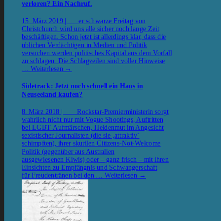
verloren? Ein Nachruf.
15. März 2019 | er schwarze Freitag von
Christchurch wird uns alle sicher noch lange Zeit
beschäftigen. Schon jetzt ist allerdings klar, dass die
üblichen Verdächtigen in Medien und Politik
versuchen werden politisches Kapital aus dem Vorfall
zu schlagen. Die Schlagzeilen sind voller Hinweise
…
Weiterlesen
→
Sidetrack: Jetzt noch schnell ein Haus in
Neuseeland kaufen?
8. März 2018 | Rockstar-Premierministerin sorgt
wahrlich nicht nur mit Vogue Shootings, Auftritten
bei LGBT-Aufmärschen, Heldenmut im Angesicht
sexistischer Journalisten (die sie ‚attraktiv‘
schimpften), ihrer skurilen Citizens-Not-Welcome
Politik (gegenüber aus Australien
ausgewiesenen Kiwis) oder – ganz frisch – mit ihren
Einsichten zu Empfängnis und Schwangerschaft
für Freudentränen bei den …
Weiterlesen
→