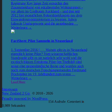
Regierung Key lange Zeit versuchte den
Zusammenhang von eskalierender Wohnungsnot –
vor allem im Großraum Auckland – und den seit
2012 fast monatlichen Rekordmeldungen aus dem
Einwanderungsministerium zu leugnen, haben
fallende Umfragewerte und die anstehenden …
Weiterlesen
→
FactSheet: Pilze Sammeln in Neuseeland
1. September 2016 | Warum gibt es in Neuseeland
eigentlich keine Pilze? Vom wissenschaftlichen
Standpunkt gibt es sie natürlich sehr wohl und die
exotisch-blauen Entoloma Pilze (im Titelbild) sind
sogar eine neuseeländische Ikone und wurden auch
noch vom deutschen Forschungsreisenden Ferdinand
Hochstetter im 19. Jahrhundert zum ersten …
Weiterlesen
→
Load More
Impressum
New Zealand 2 Go
© 2010 - 2026
Proudly powered by WordPress.
154 Aufrufe. Generiert in
0,989 Sekunden