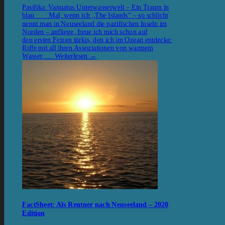
Pasifika: Vanuatus Unterwasserwelt – Ein Traum in
blau Mal, wenn ich „The Islands“ – so schlicht
nennt man in Neuseeland die pazifischen Inseln im
Norden – anfliege, freue ich mich schon auf
den ersten Fetzen türkis, den ich im Ozean entdecke:
Riffe mit all ihren Assoziationen von warmem
Wasser, …
Weiterlesen
→
FactSheet: Als Rentner nach Neuseeland – 2020
Edition