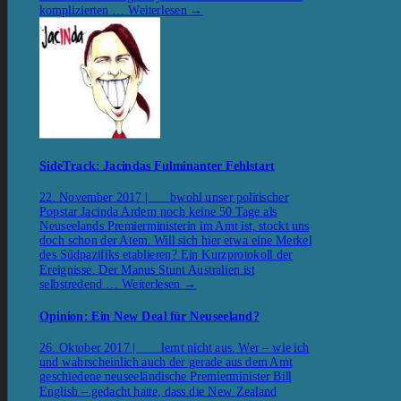
komplizierten …
Weiterlesen
→
SideTrack: Jacindas Fulminanter Fehlstart
22. November 2017 | bwohl unser politischer
Popstar Jacinda Ardern noch keine 50 Tage als
Neuseelands Premierministerin im Amt ist, stockt uns
doch schon der Atem. Will sich hier etwa eine Merkel
des Südpazifiks etablieren? Ein Kurzprotokoll der
Ereignisse. Der Manus Stunt Australien ist
selbstredend …
Weiterlesen
→
Opinion: Ein New Deal für Neuseeland?
26. Oktober 2017 | lernt nicht aus. Wer – wie ich
und wahrscheinlich auch der gerade aus dem Amt
geschiedene neuseeländische Premierminister Bill
English – gedacht hatte, dass die New Zealand