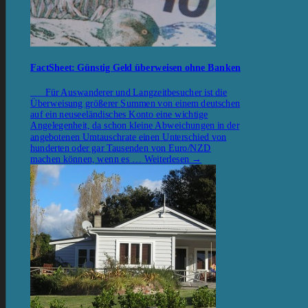
FactSheet: Günstig Geld überweisen ohne Banken
Für Auswanderer und Langzeitbesucher ist die
Überweisung größerer Summen von einem deutschen
auf ein neuseeländisches Konto eine wichtige
Angelegenheit, da schon kleine Abweichungen in der
angebotenen Umtauschrate einen Unterschied von
hunderten oder gar Tausenden von Euro/NZD
machen können, wenn es …
Weiterlesen
→