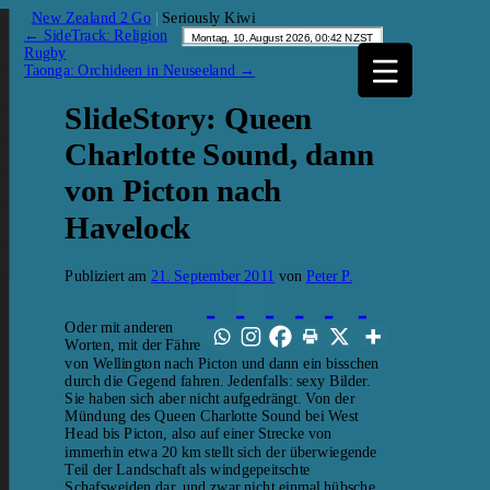
New Zealand 2 Go
|
Seriously Kiwi
←
SideTrack: Religion
Rugby
Taonga: Orchideen in Neuseeland
→
SlideStory: Queen
Charlotte Sound, dann
von Picton nach
Havelock
Publiziert am
21. September 2011
von
Peter P.
Oder mit anderen
Worten, mit der Fähre
von Wellington nach Picton und dann ein bisschen
durch die Gegend fahren. Jedenfalls: sexy Bilder.
Sie haben sich aber nicht aufgedrängt. Von der
Mündung des Queen Charlotte Sound bei West
Head bis Picton, also auf einer Strecke von
immerhin etwa 20 km stellt sich der überwiegende
Teil der Landschaft als windgepeitschte
Schafsweiden dar, und zwar nicht einmal hübsche,