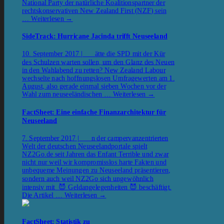
National Party der natürliche Koalitionspartner der
rechtskonservativen New Zealand First (NZF) sein
…
Weiterlesen
→
SideTrack: Hurricane Jacinda trifft Neuseeland
10. September 2017 | ätte die SPD mit der Kür
des Schulzen warten sollen, um den Glanz des Neuen
in den Wahlabend zu retten? New Zealand Labour
wechselte nach hoffnungslosen Umfragewerten am 1.
August, also gerade einmal sieben Wochen vor der
Wahl zum neuseeländischen …
Weiterlesen
→
FactSheet: Eine einfache Finanzarchitektur für
Neuseeland
7. September 2017 | n der campervanzentrierten
Welt der deutschen Neuseelandportale spielt
NZ2Go.de seit Jahren das Enfant Terrible und zwar
nicht nur weil wir kompromisslos harte Fakten und
unbequeme Meinungen zu Neuseeland präsentieren,
sondern auch weil NZ2Go sich ungewöhnlich
intensiv mit 😈 Geldangelegenheiten 😈 beschäftigt.
Die Artikel …
Weiterlesen
→
FactSheet: Statistik zu