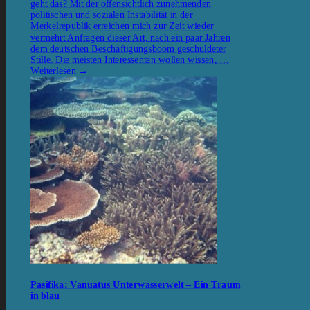
geht das? Mit der offensichtlich zunehmenden
politischen und sozialen Instabilität in der
Merkelrepublik erreichen mich zur Zeit wieder
vermehrt Anfragen dieser Art, nach ein paar Jahren
dem deutschen Beschäftigungsboom geschuldeter
Stille. Die meisten Interessenten wollen wissen, …
Weiterlesen
→
Pasifika: Vanuatus Unterwasserwelt – Ein Traum
in blau