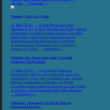
Aktuelle …
Weiterlesen
→
Opinion: Kiwis als Schafe
22. März 2019 | ut eine Woche nach dem
Massaker in der Al-Noor Moschee am Hagley Park in
Christchurch (an dem ich übrigens lange Zeit selbst
gelebt habe) wurden meine Befürchtungen zur
Instrumentalisierung des Anschlags durch den
neuseeländischen Mainstream noch übertroffen.
Vertreter der Politik …
Weiterlesen
→
Opinion: Hat Neuseeland seine Unschuld
verloren? Ein Nachruf.
15. März 2019 | er schwarze Freitag von
Christchurch wird uns alle sicher noch lange Zeit
beschäftigen. Schon jetzt ist allerdings klar, dass die
üblichen Verdächtigen in Medien und Politik
versuchen werden politisches Kapital aus dem Vorfall
zu schlagen. Die Schlagzeilen sind voller Hinweise
…
Weiterlesen
→
Sidetrack: Jetzt noch schnell ein Haus in
Neuseeland kaufen?