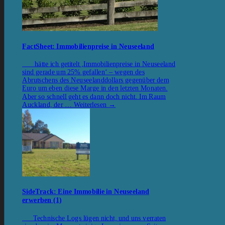
FactSheet: Immobilienpreise in Neuseeland
hätte ich getitelt ‚Immobilienpreise in Neuseeland
sind gerade um 25% gefallen‘ – wegen des
Abrutschens des Neuseelanddollars gegenüber dem
Euro um eben diese Marge in den letzten Monaten.
Aber so schnell geht es dann doch nicht. Im Raum
Auckland, der …
Weiterlesen
→
SideTrack: Eine Immobilie in Neuseeland
erwerben (1)
Technische Logs lügen nicht, und uns verraten