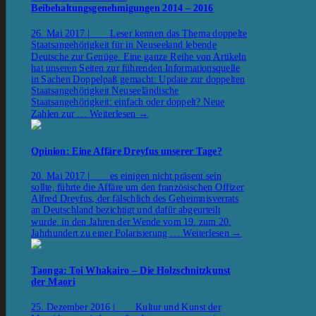
Beibehaltungsgenehmigungen 2014 – 2016
26. Mai 2017 | Leser kennen das Thema doppelte
Staatsangehörigkeit für in Neuseeland lebende
Deutsche zur Genüge. Eine ganze Reihe von Artikeln
hat unseren Seiten zur führenden Informationsquelle
in Sachen Doppelpaß gemacht: Update zur doppelten
Staatsangehörigkeit Neuseeländische
Staatsangehörigkeit: einfach oder doppelt? Neue
Zahlen zur …
Weiterlesen
→
Opinion: Eine Affäre Dreyfus unserer Tage?
20. Mai 2017 | es einigen nicht präsent sein
sollte, führte die Affäre um den französischen Offizer
Alfred Dreyfus, der fälschlich des Geheimnisverrats
an Deutschland bezichtigt und dafür abgeurteilt
wurde, in den Jahren der Wende vom 19. zum 20.
Jahrhundert zu einer Polarisierung …
Weiterlesen
→
Taonga: Toi Whakairo – Die Holzschnitzkunst
der Maori
25. Dezember 2016 | Kultur und Kunst der