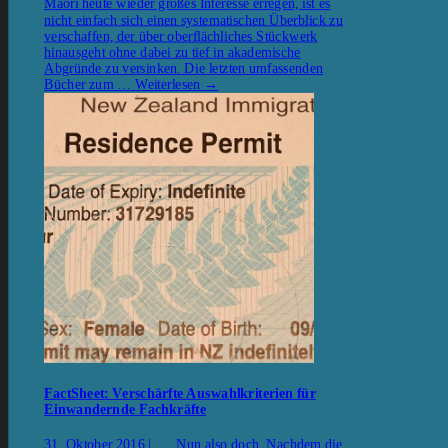
Maori heute wieder großes Interesse erregen, ist es
nicht einfach sich einen systematischen Überblick zu
verschaffen, der über oberflächliches Stückwerk
hinausgeht ohne dabei zu tief in akademische
Abgründe zu versinken. Die letzten umfassenden
Bücher zum …
Weiterlesen
→
FactSheet: Verschärfte Auswahlkriterien für
Einwandernde Fachkräfte
31. Oktober 2016 | Nun also doch. Nachdem die