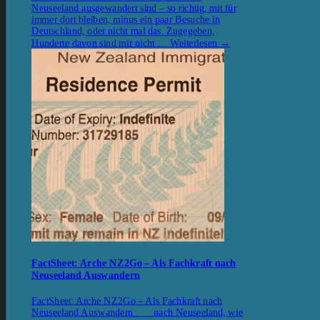
Neuseeland ausgewandert sind – so richtig, mit für
immer dort bleiben, minus ein paar Besuche in
Deutschland, oder nicht mal das. Zugegeben,
Hunderte davon sind mir nicht …
Weiterlesen
→
FactSheet: Arche NZ2Go – Als Fachkraft nach
Neuseeland Auswandern
FactSheet: Arche NZ2Go – Als Fachkraft nach
Neuseeland Auswandern nach Neuseeland, wie