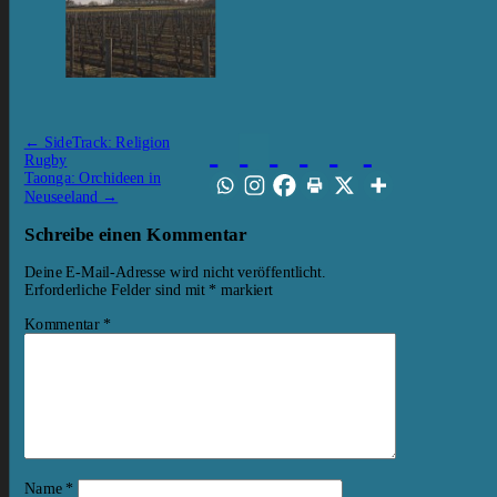
←
SideTrack: Religion
Rugby
Taonga: Orchideen in
Neuseeland
→
Schreibe einen Kommentar
Deine E-Mail-Adresse wird nicht veröffentlicht.
Erforderliche Felder sind mit
*
markiert
Kommentar
*
Name
*