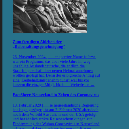
Zum freudigen Ableben der
„Beibehaltungsgenehmigung“
26. November 2024 | er sperrige Name ist bzw.
war ein Programm, das über viele Jahre hinweg
unzählige Auslandsdeutsche, die endlich die
Staatsbürgerschaft ihrer neuen Heimat annehmen
wollten geplagt hat. Denn der erfolgreiche Antrag auf
eine „Beibehaltungsgenehmigung“ war bis vor
kurzem die einzige Möglichkeit …
Weiterlesen
→
FactSheet: Neuseeland in Zeiten des Coronavirus
10. Februar 2020 | ie neuseeländische Regierung
hat lange gezögert, ist am 2. Februar 2020 aber doch
noch dem Vorbild Australiens und der USA gefolgt
und hat ähnlich strikte Reisebeschränkungen zur
Eindämmung des Wuhan Coronavirus in Neuseeland
erlassen, und danach sukzessive verschärft. +++