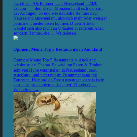
FactSheet: Als Rentner nach Neuseeland – 2020
Edition den letzten Monaten häuft sich die Zahl
der Anfragen, ob und wie deutsche Rentner nach
Neuseeland auswandern, also sich mehr oder weniger
permanent niederlassen können. Dieser Artikel
wendet sich also nicht an Urlauber in reiferem Alter,
sondern Rentner, die …
Weiterlesen
→
Opinion: Meine Top 5 Restaurants in Auckland
Opinion: Meine Top 5 Restaurants in Auckland
wieder so ein Thema. Es wird um Essen & Trinken
sehr viel Hype veranstaltet, in Neuseeland, bzw.
Auckland, und nicht nur im Zusammenhang mit
Touristen. Hier und da Essen gegangen zu sein ist in
den selbstproklamierten ‚feineren‘ Zirkeln de …
Weiterlesen
→