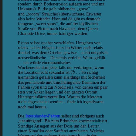
sondern durch Bodenerosion aufgerissene und mit
Unkraut (z.B. die gelb blühenden „gorse“
und „broom“ Sträucher) überwucherte. Erwartet
also keine Wunder. Hier und da gibt es dennoch
fotogene „sweet spots“, die auf der idyllischen
Straße von Picton nach Havelock, dem Queen
Charlotte Drive, immer häufiger werden.
Picton selbst ist eher verschlafen. Umgeben von
relativ steilen Hügeln ist es im Winter auch relativ
dunkel, was dem Ort eine gewisse – nicht untypisch
neuseeländische – Düsternis verleiht. Wems gefällt
… ich würde ein romantisches
Wochenende dort jedenfalls nur verbringen, wenn
die Location echt sekundär ist 🙂 … So richtig
niemandem gefallen kann allerdings mit Sicherheit
das permanente und durchdringende Brummen der
Fähren (von und zur Nordinsel), von denen ein paar
stets vor Anker liegen und den ganzen Ort mit
Hintergrundlärm vermüllen. Warum die Motoren
nicht abgeschaltet werden – finde ich irgendwann
noch mal heraus.
Die
Interislander-Fähren
selbst sind übrigens auch
‚unaufregend‘. Bis zum Erbrechen kommerzialisiert.
Ständige Ansagen aus der Dose um den Leuten
einen Kinofilm oder Sauferei anzubieten. Welches
Wetter auf der anderen Seite herrscht, wie der