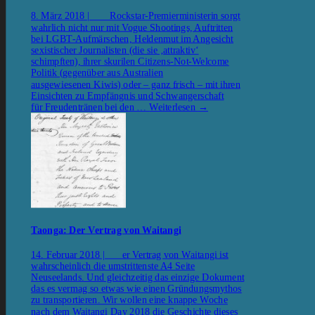
8. März 2018 | Rockstar-Premierministerin sorgt
wahrlich nicht nur mit Vogue Shootings, Auftritten
bei LGBT-Aufmärschen, Heldenmut im Angesicht
sexistischer Journalisten (die sie ‚attraktiv‘
schimpften), ihrer skurilen Citizens-Not-Welcome
Politik (gegenüber aus Australien
ausgewiesenen Kiwis) oder – ganz frisch – mit ihren
Einsichten zu Empfängnis und Schwangerschaft
für Freudentränen bei den …
Weiterlesen
→
Taonga: Der Vertrag von Waitangi
14. Februar 2018 | er Vertrag von Waitangi ist
wahrscheinlich die umstrittenste A4 Seite
Neuseelands. Und gleichzeitig das einzige Dokument
das es vermag so etwas wie einen Gründungsmythos
zu transportieren. Wir wollen eine knappe Woche
nach dem Waitangi Day 2018 die Geschichte dieses