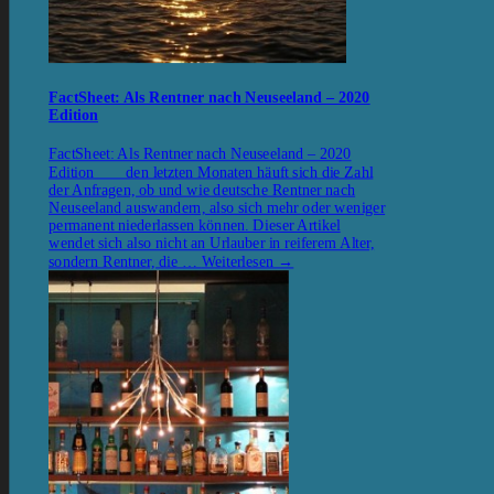
FactSheet: Als Rentner nach Neuseeland – 2020
Edition
FactSheet: Als Rentner nach Neuseeland – 2020
Edition den letzten Monaten häuft sich die Zahl
der Anfragen, ob und wie deutsche Rentner nach
Neuseeland auswandern, also sich mehr oder weniger
permanent niederlassen können. Dieser Artikel
wendet sich also nicht an Urlauber in reiferem Alter,
sondern Rentner, die …
Weiterlesen
→