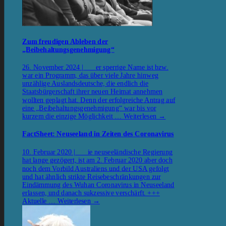
Zum freudigen Ableben der
„Beibehaltungsgenehmigung“
26. November 2024 | er sperrige Name ist bzw.
war ein Programm, das über viele Jahre hinweg
unzählige Auslandsdeutsche, die endlich die
Staatsbürgerschaft ihrer neuen Heimat annehmen
wollten geplagt hat. Denn der erfolgreiche Antrag auf
eine „Beibehaltungsgenehmigung“ war bis vor
kurzem die einzige Möglichkeit …
Weiterlesen
→
FactSheet: Neuseeland in Zeiten des Coronavirus
10. Februar 2020 | ie neuseeländische Regierung
hat lange gezögert, ist am 2. Februar 2020 aber doch
noch dem Vorbild Australiens und der USA gefolgt
und hat ähnlich strikte Reisebeschränkungen zur
Eindämmung des Wuhan Coronavirus in Neuseeland
erlassen, und danach sukzessive verschärft. +++
Aktuelle …
Weiterlesen
→