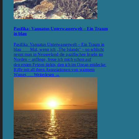
Pasifika: Vanuatus Unterwasserwelt – Ein Traum
in blau
Pasifika: Vanuatus Unterwasserwelt – Ein Traum in
blau Mal, wenn ich „The Islands“ – so schlicht
nennt man in Neuseeland die pazifischen Inseln im
Norden – anfliege, freue ich mich schon auf
den ersten Fetzen türkis, den ich im Ozean entdecke:
Riffe mit all ihren Assoziationen von warmem
Wasser, …
Weiterlesen
→