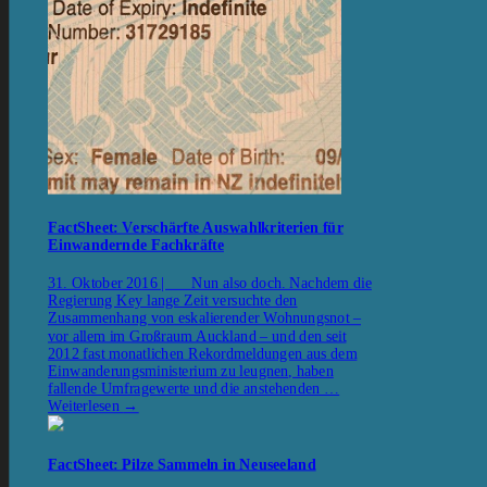
FactSheet: Verschärfte Auswahlkriterien für
Einwandernde Fachkräfte
31. Oktober 2016 | Nun also doch. Nachdem die
Regierung Key lange Zeit versuchte den
Zusammenhang von eskalierender Wohnungsnot –
vor allem im Großraum Auckland – und den seit
2012 fast monatlichen Rekordmeldungen aus dem
Einwanderungsministerium zu leugnen, haben
fallende Umfragewerte und die anstehenden …
Weiterlesen
→
FactSheet: Pilze Sammeln in Neuseeland