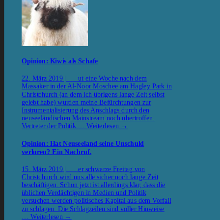
Opinion: Kiwis als Schafe
22. März 2019 | ut eine Woche nach dem
Massaker in der Al-Noor Moschee am Hagley Park in
Christchurch (an dem ich übrigens lange Zeit selbst
gelebt habe) wurden meine Befürchtungen zur
Instrumentalisierung des Anschlags durch den
neuseeländischen Mainstream noch übertroffen.
Vertreter der Politik …
Weiterlesen
→
Opinion: Hat Neuseeland seine Unschuld
verloren? Ein Nachruf.
15. März 2019 | er schwarze Freitag von
Christchurch wird uns alle sicher noch lange Zeit
beschäftigen. Schon jetzt ist allerdings klar, dass die
üblichen Verdächtigen in Medien und Politik
versuchen werden politisches Kapital aus dem Vorfall
zu schlagen. Die Schlagzeilen sind voller Hinweise
…
Weiterlesen
→