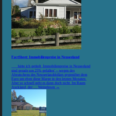
FactSheet: Immobilienpreise in Neuseeland
hätte ich getitelt ‚Immobilienpreise in Neuseeland
sind gerade um 25% gefallen‘ – wegen des
Abrutschens des Neuseelanddollars gegenüber dem
Euro um eben diese Marge in den letzten Monaten.
Aber so schnell geht es dann doch nicht. Im Raum
Auckland, der …
Weiterlesen
→