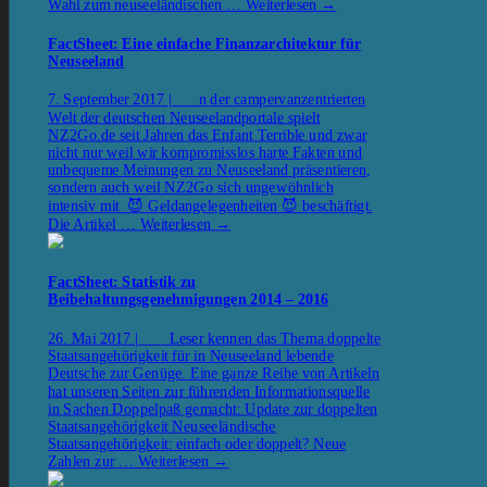
Wahl zum neuseeländischen …
Weiterlesen
→
FactSheet: Eine einfache Finanzarchitektur für
Neuseeland
7. September 2017 | n der campervanzentrierten
Welt der deutschen Neuseelandportale spielt
NZ2Go.de seit Jahren das Enfant Terrible und zwar
nicht nur weil wir kompromisslos harte Fakten und
unbequeme Meinungen zu Neuseeland präsentieren,
sondern auch weil NZ2Go sich ungewöhnlich
intensiv mit 😈 Geldangelegenheiten 😈 beschäftigt.
Die Artikel …
Weiterlesen
→
FactSheet: Statistik zu
Beibehaltungsgenehmigungen 2014 – 2016
26. Mai 2017 | Leser kennen das Thema doppelte
Staatsangehörigkeit für in Neuseeland lebende
Deutsche zur Genüge. Eine ganze Reihe von Artikeln
hat unseren Seiten zur führenden Informationsquelle
in Sachen Doppelpaß gemacht: Update zur doppelten
Staatsangehörigkeit Neuseeländische
Staatsangehörigkeit: einfach oder doppelt? Neue
Zahlen zur …
Weiterlesen
→