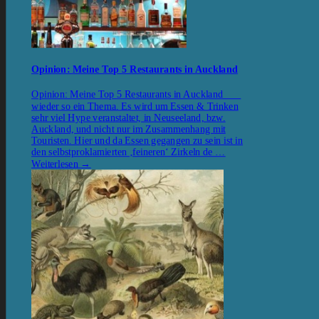
Opinion: Meine Top 5 Restaurants in Auckland
Opinion: Meine Top 5 Restaurants in Auckland
wieder so ein Thema. Es wird um Essen & Trinken
sehr viel Hype veranstaltet, in Neuseeland, bzw.
Auckland, und nicht nur im Zusammenhang mit
Touristen. Hier und da Essen gegangen zu sein ist in
den selbstproklamierten ‚feineren‘ Zirkeln de …
Weiterlesen
→