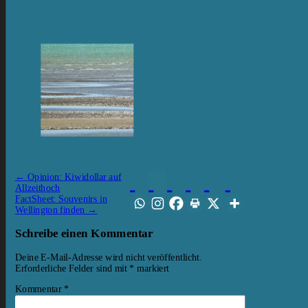
←
Opinion: Kiwidollar auf
Allzeithoch
FactSheet: Souvenirs in
Wellington finden
→
Schreibe einen Kommentar
Deine E-Mail-Adresse wird nicht veröffentlicht.
Erforderliche Felder sind mit
*
markiert
Kommentar
*