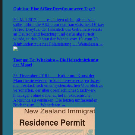
Opinion: Eine Affäre Dreyfus unserer Tage?
20. Mai 2017 | es einigen nicht präsent sein
sollte, führte die Affäre um den französischen Offizer
Alfred Dreyfus, der fälschlich des Geheimnisverrats
an Deutschland bezichtigt und dafür abgeurteilt
wurde, in den Jahren der Wende vom 19. zum 20.
Jahrhundert zu einer Polarisierung …
Weiterlesen
→
Taonga: Toi Whakairo – Die Holzschnitzkunst
der Maori
25. Dezember 2016 | Kultur und Kunst der
Maori heute wieder großes Interesse erregen, ist es
nicht einfach sich einen systematischen Überblick zu
verschaffen, der über oberflächliches Stückwerk
hinausgeht ohne dabei zu tief in akademische
Abgründe zu versinken. Die letzten umfassenden
Bücher zum …
Weiterlesen
→