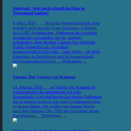
Sidetrack: Jetzt noch schnell ein Haus in
Neuseeland kaufen?
8. März 2018 | Rockstar-Premierministerin sorgt
wahrlich nicht nur mit Vogue Shootings, Auftritten
bei LGBT-Aufmärschen, Heldenmut im Angesicht
sexistischer Journalisten (die sie ‚attraktiv‘
schimpften), ihrer skurilen Citizens-Not-Welcome
Politik (gegenüber aus Australien
ausgewiesenen Kiwis) oder – ganz frisch – mit ihren
Einsichten zu Empfängnis und Schwangerschaft
für Freudentränen bei den …
Weiterlesen
→
Taonga: Der Vertrag von Waitangi
14. Februar 2018 | er Vertrag von Waitangi ist
wahrscheinlich die umstrittenste A4 Seite
Neuseelands. Und gleichzeitig das einzige Dokument
das es vermag so etwas wie einen Gründungsmythos
zu transportieren. Wir wollen eine knappe Woche
nach dem Waitangi Day 2018 die Geschichte dieses
komplizierten …
Weiterlesen
→