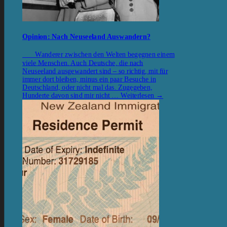
Opinion: Nach Neuseeland Auswandern?
Wanderer zwischen den Welten begegnen einem
viele Menschen. Auch Deutsche, die nach
Neuseeland ausgewandert sind – so richtig, mit für
immer dort bleiben, minus ein paar Besuche in
Deutschland, oder nicht mal das. Zugegeben,
Hunderte davon sind mir nicht …
Weiterlesen
→