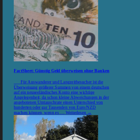
FactSheet: Günstig Geld überweisen ohne Banken
Für Auswanderer und Langzeitbesucher ist die
Überweisung größerer Summen von einem deutschen
auf ein neuseeländisches Konto eine wichtige
Angelegenheit, da schon kleine Abweichungen in der
angebotenen Umtauschrate einen Unterschied von
hunderten oder gar Tausenden von Euro/NZD
machen können, wenn es …
Weiterlesen
→