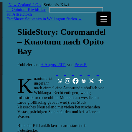
New Zealand 2 Go
|
Seriously Kiwi
←
Opinion: Kiwidollar
auf Allzeithoch
FactSheet: Souvenirs in Wellington finden
→
SlideStory: Coromandel
– Kuaotunu nach Opito
Bay
Publiziert am
9. August 2011
von
Peter P.
K
uaotunu ist
ungefähr
noch einmal eine Autostunde nördlich von
Whitianga. Recht entlegen, wenig
Infrastruktur (obwohl im Moment am westlichen
Ende großflächig gebaut wird), ein Stück
klassisches Neuseeland mit vielen berauschenden
Vistas, prächtigen Sandstränden und kristallenem
Wasser.
Bitte ein Bild anklicken – dann startet die
Fotostrecke.