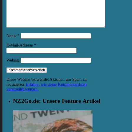
Name
*
E-Mail-Adresse
*
Website
Diese Website verwendet Akismet, um Spam zu
reduzieren.
Erfahre, wie deine Kommentardaten
verarbeitet werden.
NZ2Go.de: Unsere Feature Artikel