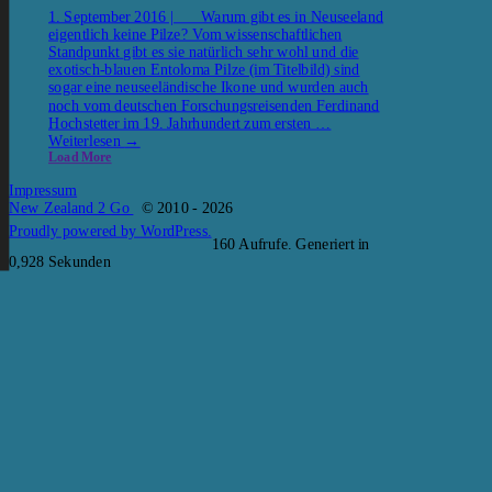
1. September 2016 | Warum gibt es in Neuseeland
eigentlich keine Pilze? Vom wissenschaftlichen
Standpunkt gibt es sie natürlich sehr wohl und die
exotisch-blauen Entoloma Pilze (im Titelbild) sind
sogar eine neuseeländische Ikone und wurden auch
noch vom deutschen Forschungsreisenden Ferdinand
Hochstetter im 19. Jahrhundert zum ersten …
Weiterlesen
→
Load More
Impressum
New Zealand 2 Go
© 2010 - 2026
Proudly powered by WordPress.
160 Aufrufe. Generiert in
0,928 Sekunden