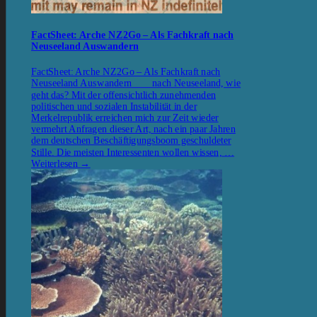
FactSheet: Arche NZ2Go – Als Fachkraft nach
Neuseeland Auswandern
FactSheet: Arche NZ2Go – Als Fachkraft nach
Neuseeland Auswandern nach Neuseeland, wie
geht das? Mit der offensichtlich zunehmenden
politischen und sozialen Instabilität in der
Merkelrepublik erreichen mich zur Zeit wieder
vermehrt Anfragen dieser Art, nach ein paar Jahren
dem deutschen Beschäftigungsboom geschuldeter
Stille. Die meisten Interessenten wollen wissen, …
Weiterlesen
→