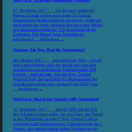
SideTrack: Jacindas Fulminanter Fehlstart
22. November 2017 | bwohl unser politischer
Popstar Jacinda Ardern noch keine 50 Tage als
Neuseelands Premierministerin im Amt ist, stockt uns
doch schon der Atem. Will sich hier etwa eine Merkel
des Südpazifiks etablieren? Ein Kurzprotokoll der
Ereignisse. Der Manus Stunt Australien ist
selbstredend …
Weiterlesen
→
Opinion: Ein New Deal für Neuseeland?
26. Oktober 2017 | lernt nicht aus. Wer – wie ich
und wahrscheinlich auch der gerade aus dem Amt
geschiedene neuseeländische Premierminister Bill
English – gedacht hatte, dass die New Zealand
National Party der natürliche Koalitionspartner der
rechtskonservativen New Zealand First (NZF) sein
…
Weiterlesen
→
SideTrack: Hurricane Jacinda trifft Neuseeland
10. September 2017 | ätte die SPD mit der Kür
des Schulzen warten sollen, um den Glanz des Neuen
in den Wahlabend zu retten? New Zealand Labour
wechselte nach hoffnungslosen Umfragewerten am 1.
August, also gerade einmal sieben Wochen vor der