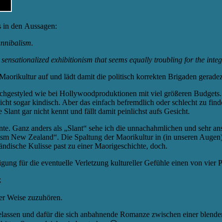
gs in den Aussagen:
annibalism.
nsationalized exhibitionism that seems equally troubling for the integr
der Maorikultur auf und lädt damit die politisch korrekten Brigaden ger
durchgestyled wie bei Hollywoodproduktionen mit viel größeren Budgets
eicht sogar kindisch. Aber das einfach befremdlich oder schlecht zu fin
lant gar nicht kennt und fällt damit peinlichst aufs Gesicht.
e. Ganz anders als „Slant“ sehe ich die unnachahmlichen und sehr ans
ism New Zealand“. Die Spaltung der Maorikultur in (in unseren Augen)
ändische Kulisse past zu einer Maorigeschichte, doch.
igung für die eventuelle Verletzung kultureller Gefühle einen von vier
;
eser Weise zuzuhören.
weggelassen und dafür die sich anbahnende Romanze zwischen einer ble