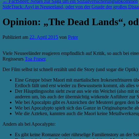
←
FactSheet: Neues zur Saga um ein Sozialversicherungsabkommen
SideTrack: Asyl in Neuseeland, oder von der Gnade der großen Dist
Opinion: „The Dead Lands“, ode
Publiziert am
22. April 2015
von
Peter
Viele Neuseeländer reagieren empfindlich auf Kritik, so auch bei e
Regisseurs
Toa Fraser
.
Der Film selbst ist schnell erzählt und die Story (und sogar die Opti
Eine Gruppe böser Maori mit martialischen Irokesenfrisuren übe
Erdloch fällt und erst wieder zu Bewusstsein kommt, als alles vo
Der Häuptlingssohn sieht zwar aus wie ein Weichei (also mit n
anderen um, bis auch der übermächtig wirkende Anführer zur St
Wie bei Apocalpto gibt es Anzeichen der Meuterei gegen den b
Wie bei Apocalypto spielt sich das Ganze in Originalsprache ab,
Wie die Azteken, kannten auch die Maori keine Metallwerkzeug
Anders als bei Apocalypto:
Es gibt keine Romanze oder rührselige Familienstory an der Sei