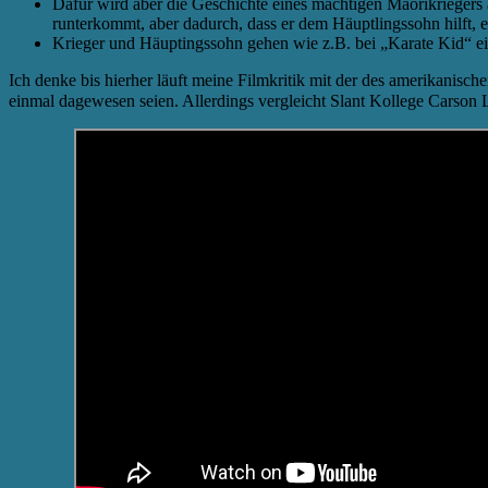
Dafür wird aber die Geschichte eines mächtigen Maorikriegers 
runterkommt, aber dadurch, dass er dem Häuptlingssohn hilft, ei
Krieger und Häuptingssohn gehen wie z.B. bei „Karate Kid“ e
Ich denke bis hierher läuft meine Filmkritik mit der des amerikanisc
einmal dagewesen seien. Allerdings vergleicht Slant Kollege Carson