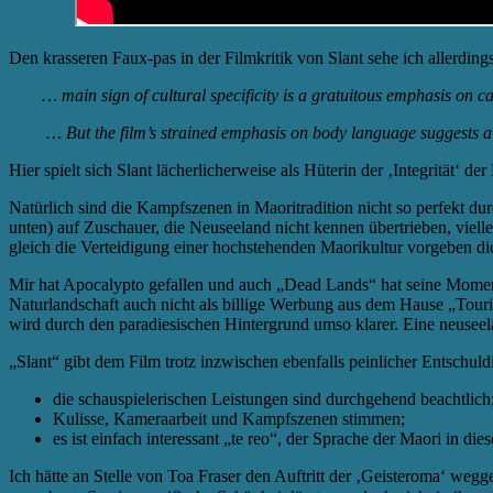
Den krasseren Faux-pas in der Filmkritik von Slant sehe ich allerdin
… main sign of cultural specificity is a gratuitous emphasis on c
… But the film’s strained emphasis on body language suggests a se
Hier spielt sich Slant lächerlicherweise als Hüterin der ‚Integrität‘ 
Natürlich sind die Kampfszenen in Maoritradition nicht so perfekt 
unten) auf Zuschauer, die Neuseeland nicht kennen übertrieben, viell
gleich die Verteidigung einer hochstehenden Maorikultur vorgeben die S
Mir hat Apocalypto gefallen und auch „Dead Lands“ hat seine Moment
Naturlandschaft auch nicht als billige Werbung aus dem Hause „Tour
wird durch den paradiesischen Hintergrund umso klarer. Eine neuseel
„Slant“ gibt dem Film trotz inzwischen ebenfalls peinlicher Entschuld
die schauspielerischen Leistungen sind durchgehend beachtlich
Kulisse, Kameraarbeit und Kampfszenen stimmen;
es ist einfach interessant „te reo“, der Sprache der Maori in di
Ich hätte an Stelle von Toa Fraser den Auftritt der ‚Geisteroma‘ 