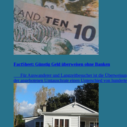
FactSheet: Günstig Geld überweisen ohne Banken
Für Auswanderer und Langzeitbesucher ist die Überweisung 
der angebotenen Umtauschrate einen Unterschied von hunde