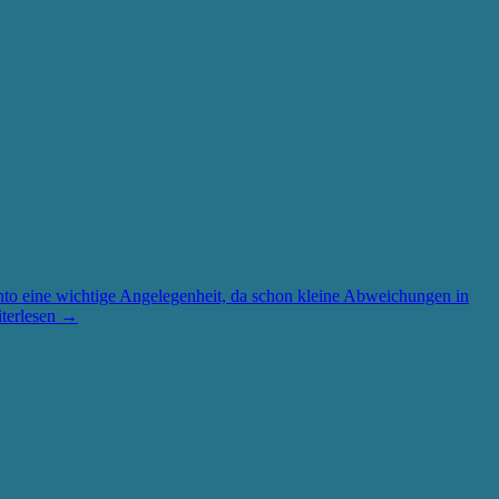
o eine wichtige Angelegenheit, da schon kleine Abweichungen in
terlesen
→