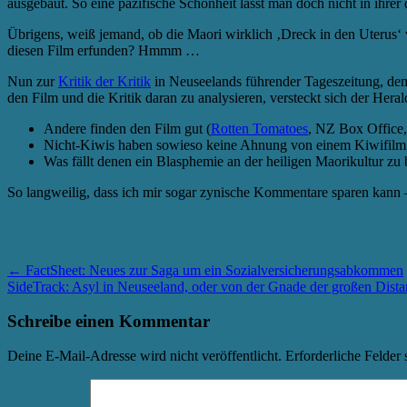
ausgebaut. So eine pazifische Schönheit lässt man doch nicht in ihrer 
Übrigens, weiß jemand, ob die Maori wirklich ‚Dreck in den Uterus‘ v
diesen Film erfunden? Hmmm …
Nun zur
Kritik der Kritik
in Neuseelands führender Tageszeitung, dem 
den Film und die Kritik daran zu analysieren, versteckt sich der Hera
Andere finden den Film gut (
Rotten Tomatoes
, NZ Box Office
Nicht-Kiwis haben sowieso keine Ahnung von einem Kiwifilm
Was fällt denen ein Blasphemie an der heiligen Maorikultur zu
So langweilig, dass ich mir sogar zynische Kommentare sparen kann – a
←
FactSheet: Neues zur Saga um ein Sozialversicherungsabkommen
SideTrack: Asyl in Neuseeland, oder von der Gnade der großen Dist
Schreibe einen Kommentar
Deine E-Mail-Adresse wird nicht veröffentlicht.
Erforderliche Felder 