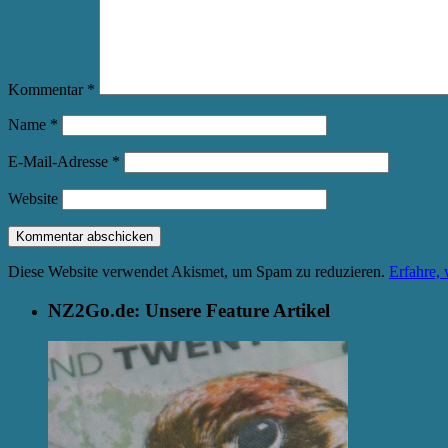
Kommentar
*
Name
*
E-Mail-Adresse
*
Website
Diese Website verwendet Akismet, um Spam zu reduzieren.
Erfahre,
NZ2Go.de: Unsere Feature Artikel