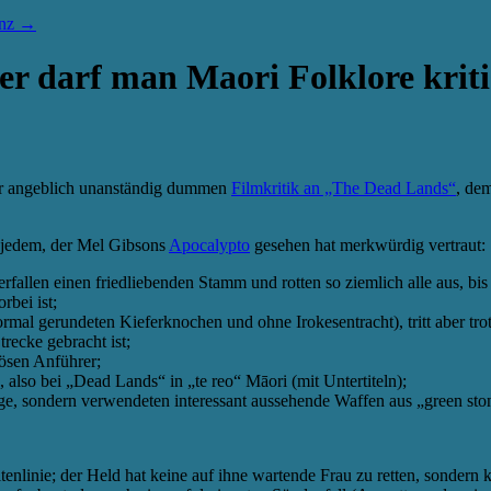
anz
→
r darf man Maori Folklore kriti
iner angeblich unanständig dummen
Filmkritik an „The Dead Lands“
, de
k) jedem, der Mel Gibsons
Apocalypto
gesehen hat merkwürdig vertraut:
rfallen einen friedliebenden Stamm und rotten so ziemlich alle aus, bi
rbei ist;
ormal gerundeten Kieferknochen und ohne Irokesentracht), tritt aber t
recke gebracht ist;
ösen Anführer;
 also bei „Dead Lands“ in „te reo“ Māori (mit Untertiteln);
e, sondern verwendeten interessant aussehende Waffen aus „green sto
tenlinie; der Held hat keine auf ihne wartende Frau zu retten, sondern 