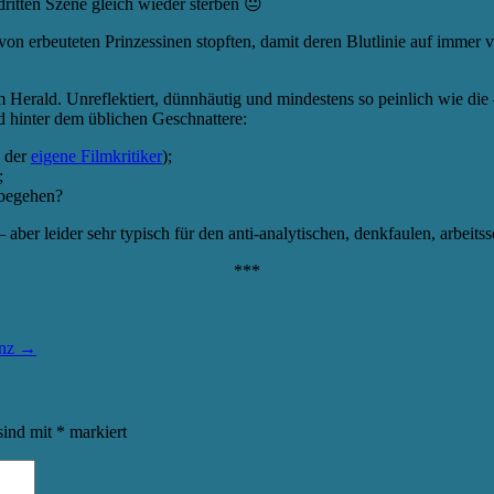
dritten Szene gleich wieder sterben 😐
on erbeuteten Prinzessinen stopften, damit deren Blutlinie auf immer 
Herald. Unreflektiert, dünnhäutig und mindestens so peinlich wie die 
ld hinter dem üblichen Geschnattere:
, der
eigene Filmkritiker
);
;
 begehen?
ber leider sehr typisch für den anti-analytischen, denkfaulen, arbeits
***
anz
→
sind mit
*
markiert