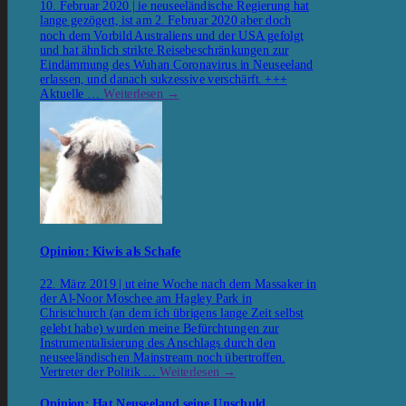
10. Februar 2020 | ie neuseeländische Regierung hat
lange gezögert, ist am 2. Februar 2020 aber doch
noch dem Vorbild Australiens und der USA gefolgt
und hat ähnlich strikte Reisebeschränkungen zur
Eindämmung des Wuhan Coronavirus in Neuseeland
erlassen, und danach sukzessive verschärft. +++
Aktuelle …
Weiterlesen
→
Opinion: Kiwis als Schafe
22. März 2019 | ut eine Woche nach dem Massaker in
der Al-Noor Moschee am Hagley Park in
Christchurch (an dem ich übrigens lange Zeit selbst
gelebt habe) wurden meine Befürchtungen zur
Instrumentalisierung des Anschlags durch den
neuseeländischen Mainstream noch übertroffen.
Vertreter der Politik …
Weiterlesen
→
Opinion: Hat Neuseeland seine Unschuld