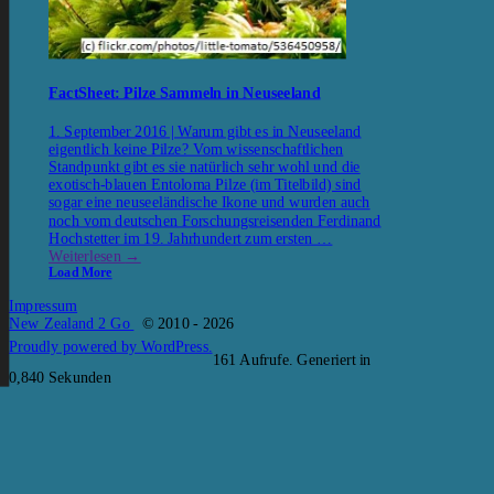
FactSheet: Pilze Sammeln in Neuseeland
1. September 2016 | Warum gibt es in Neuseeland
eigentlich keine Pilze? Vom wissenschaftlichen
Standpunkt gibt es sie natürlich sehr wohl und die
exotisch-blauen Entoloma Pilze (im Titelbild) sind
sogar eine neuseeländische Ikone und wurden auch
noch vom deutschen Forschungsreisenden Ferdinand
Hochstetter im 19. Jahrhundert zum ersten …
Weiterlesen
→
Load More
Impressum
New Zealand 2 Go
© 2010 - 2026
Proudly powered by WordPress.
161 Aufrufe. Generiert in
0,840 Sekunden