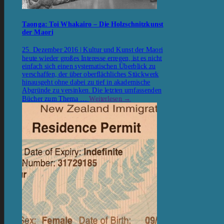
Taonga: Toi Whakairo – Die Holzschnitzkunst
der Maori
25. Dezember 2016 | Kultur und Kunst der Maori
heute wieder großes Interesse erregen, ist es nicht
einfach sich einen systematischen Überblick zu
verschaffen, der über oberflächliches Stückwerk
hinausgeht ohne dabei zu tief in akademische
Abgründe zu versinken. Die letzten umfassenden
Bücher zum Thema …
Weiterlesen
→