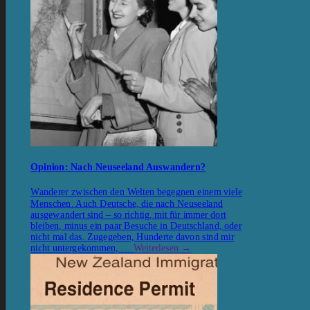
Opinion: Nach Neuseeland Auswandern?
Wanderer zwischen den Welten begegnen einem viele
Menschen. Auch Deutsche, die nach Neuseeland
ausgewandert sind – so richtig, mit für immer dort
bleiben, minus ein paar Besuche in Deutschland, oder
nicht mal das. Zugegeben, Hunderte davon sind mir
nicht untergekommen, …
Weiterlesen
→