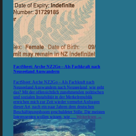
FactSheet: Arche NZ2Go – Als Fachkraft nach
Neuseeland Auswandern
FactSheet: Arche NZ2Go – Als Fachkraft nach
Neuseeland Auswandern nach Neuseeland, wie geht
das? Mit der offensichtlich zunehmenden politischen
und sozialen Instabilität in der Merkelrepublik
erreichen mich zur Zeit wieder vermehrt Anfragen
dieser Art, nach ein paar Jahren dem deutschen
Beschäftigungsboom geschuldeter Stille. Die meisten
Interessenten wollen wissen, wie …
Weiterlesen
→