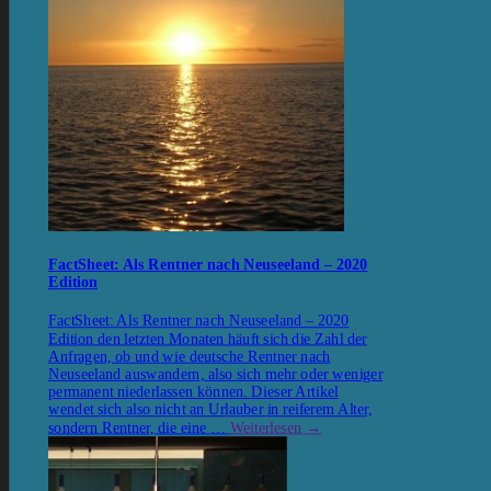
FactSheet: Als Rentner nach Neuseeland – 2020
Edition
FactSheet: Als Rentner nach Neuseeland – 2020
Edition den letzten Monaten häuft sich die Zahl der
Anfragen, ob und wie deutsche Rentner nach
Neuseeland auswandern, also sich mehr oder weniger
permanent niederlassen können. Dieser Artikel
wendet sich also nicht an Urlauber in reiferem Alter,
sondern Rentner, die eine …
Weiterlesen
→