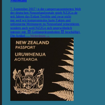
Neuseeland
7. September 2017 | n der campervanzentrierten Welt
der deutschen Neuseelandportale spielt NZ2Go.de
seit Jahren das Enfant Terrible und zwar nicht
nur weil wir kompromisslos harte Fakten und
unbequeme Meinungen zu Neuseeland präsentieren,
sondern auch weil NZ2Go sich ungewöhnlich
intensiv mit 😈 Geldangelegenheiten 😈 beschäftigt.
Die Artikel …
Weiterlesen
→