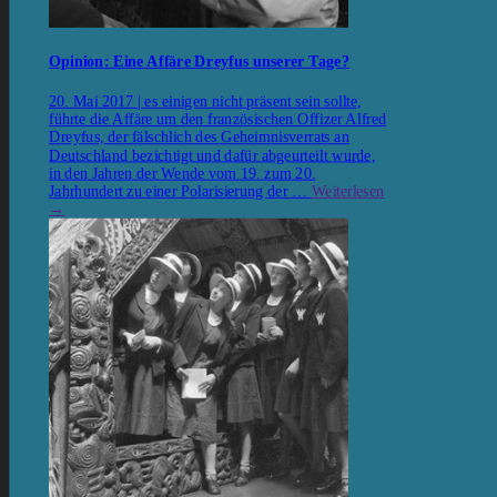
Opinion: Eine Affäre Dreyfus unserer Tage?
20. Mai 2017 | es einigen nicht präsent sein sollte,
führte die Affäre um den französischen Offizer Alfred
Dreyfus, der fälschlich des Geheimnisverrats an
Deutschland bezichtigt und dafür abgeurteilt wurde,
in den Jahren der Wende vom 19. zum 20.
Jahrhundert zu einer Polarisierung der …
Weiterlesen
→