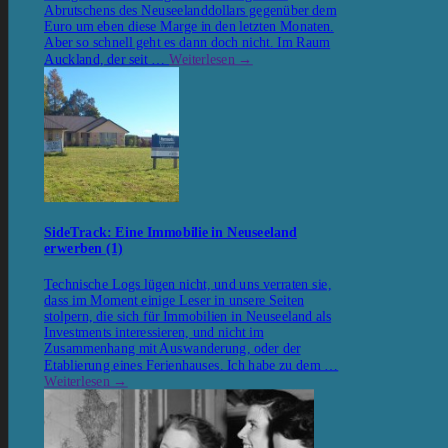
Abrutschens des Neuseelanddollars gegenüber dem
Euro um eben diese Marge in den letzten Monaten.
Aber so schnell geht es dann doch nicht. Im Raum
Auckland, der seit …
Weiterlesen
→
SideTrack: Eine Immobilie in Neuseeland
erwerben (1)
Technische Logs lügen nicht, und uns verraten sie,
dass im Moment einige Leser in unsere Seiten
stolpern, die sich für Immobilien in Neuseeland als
Investments interessieren, und nicht im
Zusammenhang mit Auswanderung, oder der
Etablierung eines Ferienhauses. Ich habe zu dem …
Weiterlesen
→