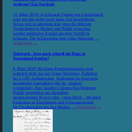
verloren? Ein Nachruf.
15. März 2019 | er schwarze Freitag von Christchurch
wird uns alle sicher noch lange Zeit beschäftigen.
Schon jetzt ist allerdings klar, dass die üblichen
Verdächtigen in Medien und Politik versuchen
werden politisches Kapital aus dem Vorfall zu
schlagen. Die Schlagzeilen sind voller Hinweise …
Weiterlesen
→
Sidetrack: Jetzt noch schnell ein Haus in
Neuseeland kaufen?
8. März 2018 | Rockstar-Premierministerin sorgt
wahrlich nicht nur mit Vogue Shootings, Auftritten
bei LGBT-Aufmärschen, Heldenmut im Angesicht
sexistischer Journalisten (die sie ‚attraktiv‘
schimpften), ihrer skurilen Citizens-Not-Welcome
Politik (gegenüber aus Australien
ausgewiesenen Kiwis) oder – ganz frisch – mit ihren
Einsichten zu Empfängnis und Schwangerschaft
für Freudentränen bei den Medien …
Weiterlesen
→