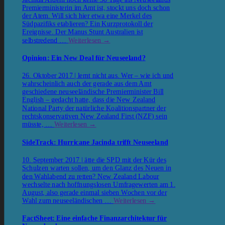
Premierministerin im Amt ist, stockt uns doch schon
der Atem. Will sich hier etwa eine Merkel des
Südpazifiks etablieren? Ein Kurzprotokoll der
Ereignisse. Der Manus Stunt Australien ist
selbstredend …
Weiterlesen
→
Opinion: Ein New Deal für Neuseeland?
26. Oktober 2017 | lernt nicht aus. Wer – wie ich und
wahrscheinlich auch der gerade aus dem Amt
geschiedene neuseeländische Premierminister Bill
English – gedacht hatte, dass die New Zealand
National Party der natürliche Koalitionspartner der
rechtskonservativen New Zealand First (NZF) sein
müsste, …
Weiterlesen
→
SideTrack: Hurricane Jacinda trifft Neuseeland
10. September 2017 | ätte die SPD mit der Kür des
Schulzen warten sollen, um den Glanz des Neuen in
den Wahlabend zu retten? New Zealand Labour
wechselte nach hoffnungslosen Umfragewerten am 1.
August, also gerade einmal sieben Wochen vor der
Wahl zum neuseeländischen …
Weiterlesen
→
FactSheet: Eine einfache Finanzarchitektur für