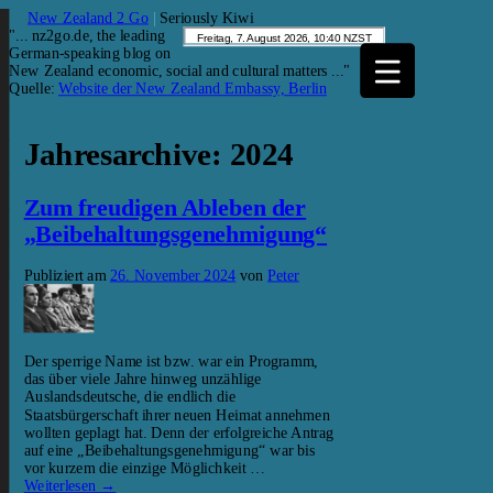
New Zealand 2 Go
|
Seriously Kiwi
"... nz2go.de, the leading
German-speaking blog on
New Zealand economic, social and cultural matters ..."
Quelle:
Website der New Zealand Embassy, Berlin
Jahresarchive:
2024
Zum freudigen Ableben der
„Beibehaltungsgenehmigung“
Publiziert am
26. November 2024
von
Peter
Der sperrige Name ist bzw. war ein Programm,
das über viele Jahre hinweg unzählige
Auslandsdeutsche, die endlich die
Staatsbürgerschaft ihrer neuen Heimat annehmen
wollten geplagt hat. Denn der erfolgreiche Antrag
auf eine „Beibehaltungsgenehmigung“ war bis
vor kurzem die einzige Möglichkeit …
Weiterlesen
→