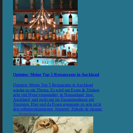
Opinion: Meine Top 5 Restaurants in Auckland
Opinion: Meine Top 5 Restaurants in Auckland
wieder so ein Thema. Es wird um Essen & Trinken
sehr viel Hype veranstaltet, in Neuseeland, bzw.
Auckland, und nicht nur im Zusammenhang mit
Touristen. Hier und da Essen gegangen zu sein ist in
den selbstproklamierten ‚feineren‘ Zirkeln de rigueur.
…
Weiterlesen
→