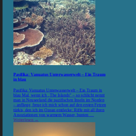
Pasifika: Vanuatus Unterwasserwelt – Ein Traum
in blau
Pasifika: Vanuatus Unterwasserwelt – Ein Traum in
blau Mal, wenn ich „The Islands“ – so schlicht nennt
man in Neuseeland die pazifischen Inseln im Norden
– anfliege, freue ich mich schon auf den ersten Fetzen
türkis, den ich im Ozean entdecke: Riffe mit all ihren
Assoziationen von warmem Wasser, bunten …
Weiterlesen
→