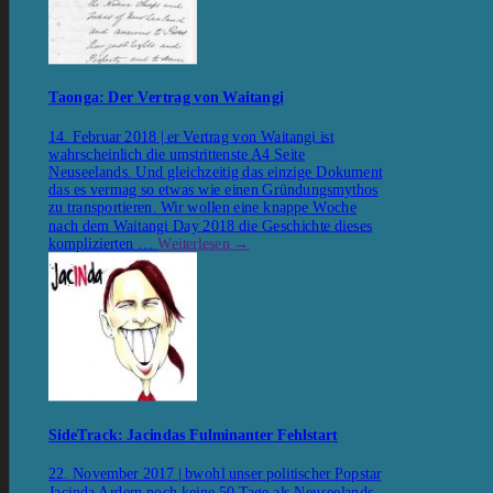
Taonga: Der Vertrag von Waitangi
14. Februar 2018 | er Vertrag von Waitangi ist
wahrscheinlich die umstrittenste A4 Seite
Neuseelands. Und gleichzeitig das einzige Dokument
das es vermag so etwas wie einen Gründungsmythos
zu transportieren. Wir wollen eine knappe Woche
nach dem Waitangi Day 2018 die Geschichte dieses
komplizierten …
Weiterlesen
→
SideTrack: Jacindas Fulminanter Fehlstart
22. November 2017 | bwohl unser politischer Popstar
Jacinda Ardern noch keine 50 Tage als Neuseelands