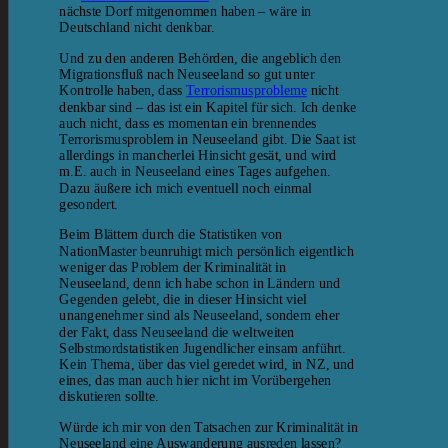
nächste Dorf mitgenommen haben – wäre in
Deutschland nicht denkbar.
Und zu den anderen Behörden, die angeblich den
Migrationsfluß nach Neuseeland so gut unter
Kontrolle haben, dass
Terrorismusprobleme
nicht
denkbar sind – das ist ein Kapitel für sich. Ich denke
auch nicht, dass es momentan ein brennendes
Terrorismusproblem in Neuseeland gibt. Die Saat ist
allerdings in mancherlei Hinsicht gesät, und wird
m.E. auch in Neuseeland eines Tages aufgehen.
Dazu äußere ich mich eventuell noch einmal
gesondert.
Beim Blättern durch die Statistiken von
NationMaster beunruhigt mich persönlich eigentlich
weniger das Problem der Kriminalität in
Neuseeland, denn ich habe schon in Ländern und
Gegenden gelebt, die in dieser Hinsicht viel
unangenehmer sind als Neuseeland, sondern eher
der Fakt, dass Neuseeland die weltweiten
Selbstmordstatistiken Jugendlicher einsam anführt.
Kein Thema, über das viel geredet wird, in NZ, und
eines, das man auch hier nicht im Vorübergehen
diskutieren sollte.
Würde ich mir von den Tatsachen zur Kriminalität in
Neuseeland eine Auswanderung ausreden lassen?