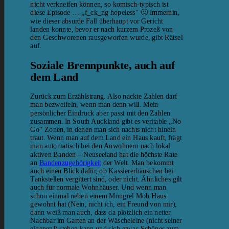
nicht verkneifen können, so komisch-typisch ist
diese Episode … „f_ck_ng hopeless“ 🙂 Immerhin,
wie dieser absurde Fall überhaupt vor Gericht
landen konnte, bevor er nach kurzem Prozeß von
den Geschworenen rausgeworfen wurde, gibt Rätsel
auf.
Soziale Brennpunkte, auch auf
dem Land
Zurück zum Erzählstrang. Also nackte Zahlen darf
man bezweifeln, wenn man denn will. Mein
persönlicher Eindruck aber passt mit den Zahlen
zusammen. In South Auckland gibt es veritable „No
Go“ Zonen, in denen man sich nachts nicht hinein
traut. Wenn man auf dem Land ein Haus kauft, frägt
man automatisch bei den Anwohnern nach lokal
aktiven Banden – Neuseeland hat die höchste Rate
an
Bandenzugehörigkeit
der Welt. Man bekommt
auch einen Blick dafür, ob Kassiererhäuschen bei
Tankstellen vergittert sind, oder nicht. Ähnliches gilt
auch für normale Wohnhäuser. Und wenn man
schon einmal neben einem Mongrel Mob Haus
gewohnt hat (Nein, nicht ich, ein Freund von mir),
dann weiß man auch, dass da plötzlich ein netter
Nachbar im Garten an der Wäscheleine (nicht seiner
eigenen!) stehen kann und sich etwas Schönes zum