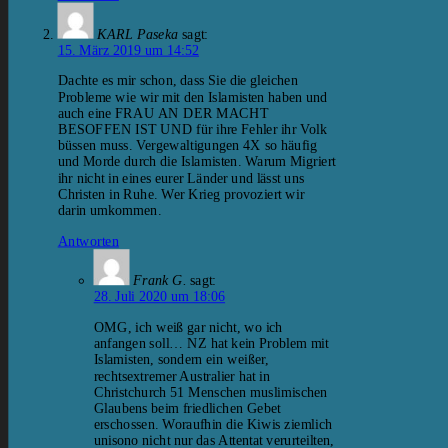
KARL Paseka
sagt:
15. März 2019 um 14:52
Dachte es mir schon, dass Sie die gleichen
Probleme wie wir mit den Islamisten haben und
auch eine FRAU AN DER MACHT
BESOFFEN IST UND für ihre Fehler ihr Volk
büssen muss. Vergewaltigungen 4X so häufig
und Morde durch die Islamisten. Warum Migriert
ihr nicht in eines eurer Länder und lässt uns
Christen in Ruhe. Wer Krieg provoziert wir
darin umkommen.
Antworten
Frank G.
sagt:
28. Juli 2020 um 18:06
OMG, ich weiß gar nicht, wo ich
anfangen soll… NZ hat kein Problem mit
Islamisten, sondern ein weißer,
rechtsextremer Australier hat in
Christchurch 51 Menschen muslimischen
Glaubens beim friedlichen Gebet
erschossen. Woraufhin die Kiwis ziemlich
unisono nicht nur das Attentat verurteilten,