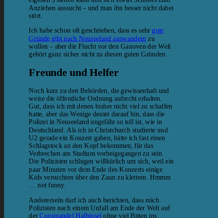
Anziehen aussucht – und man ihn besser nicht dabei
stört.
Ich habe schon oft geschrieben, dass es sehr
gute
Gründe gibt nach Neuseeland auswandern
zu
wollen – aber die Flucht vor den Ganoven der Welt
gehört ganz sicher nicht zu diesen guten Gründen.
Freunde und Helfer
Noch kurz zu den Behörden, die gewissenhaft und
weise die öffentliche Ordnung aufrecht erhalten.
Gut, dass ich mit denen bisher nicht viel zu schaffen
hatte, aber das Wenige deutet darauf hin, dass die
Polizei in Neuseeland ungefähr so toll ist, wie in
Deutschland. Als ich in Christchurch studierte und
U2 gerade ein Konzert gaben, hätte ich fast einen
Schlagstock an den Kopf bekommen, für das
Verbrechen am Stadium vorbeigegangen zu sein.
Die Polizisten schlugen willkürlich um sich, weil ein
paar Minuten vor dem Ende des Konzerts einige
Kids versuchten über den Zaun zu klettern. Hmmm
… not funny.
Andererseits darf ich auch berichten, dass mich
Polizisten nach einem Unfall am Ende der Welt auf
der
Coromandel Halbinsel
ohne viel Bitten ins