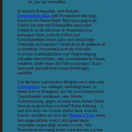
ist, wie nur vorstellbar.
In anderen Kategorien, zum Beispiel
Drogenkriminalität
, steht Neuseeland allerdings
besser da als Deutschland. Man kann gegen die
Zahlen sowieso viel Prinzipielles einwenden.
Vielleicht ist die Mordrate in Neuseeland nur
deswegen höher, weil die Polizei und
Gerichtsmedizin besser darin sind verdächtige
Todesfälle aufzuspüren? Vielleicht ist im politisch oh
so korrekten Neuseeland auch die Schwelle
zwischen Aufdringlichkeit und Vergewaltigung
schneller überschritten, oder neuseeländische Frauen
tendieren stärker dazu die Fälle anzuzeigen? Kann
man nach persönlichem Gusto hinterfragen,
natürlich.
Um die Story aufzulockern übrigens noch eine nette
Gerichtsfarce
von unlängst, unbedingt lesen, zu
einem Kerl in Wanganui, die mit zwei Frauen einen
Tauschhandel vereinbarte: eine Woche
Autobenutzung, gegen zweimal einen flotten Dreier
(warum ausgerechnet zweimal? Keine Ahnung …),
und sich dann vor Gericht wieder fand, weil die
Frauen, nachdem sie nach der
Menage a Trois
neben
ihm eingeschlafen waren, sich später daran
erinnerten vergewaltigt worden zu sein. Wer
Neuseeland ein wenig kennt, wird sich das Lachen