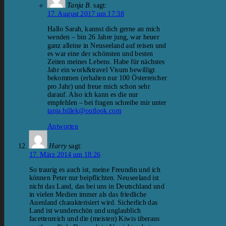
Tanja B.
sagt:
17. August 2017 um 17:38
Hallo Sarah, kannst dich gerne an mich
wenden – bin 26 Jahre jung, war heuer
ganz alleine in Neuseeland auf reisen und
es war eine der schönsten und besten
Zeiten meines Lebens. Habe für nächstes
Jahr ein work&travel Visum bewilligt
bekommen (erhalten nur 100 Österreicher
pro Jahr) und freue mich schon sehr
darauf. Also ich kann es die nur
empfehlen – bei fragen schreibe mir unter
tanja.billek@outlook.com
Antworten
Harry
sagt:
17. März 2014 um 18:26
So traurig es auch ist, meine Freundin und ich
können Peter nur beipflichten. Neuseeland ist
nicht das Land, das bei uns in Deutschland und
in vielen Medien immer als das friedliche
Auenland charakterisiert wird. Sicherlich das
Land ist wunderschön und unglaublich
facettenreich und die (meisten) Kiwis überaus