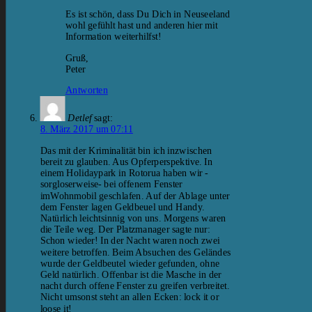
Es ist schön, dass Du Dich in Neuseeland
wohl gefühlt hast und anderen hier mit
Information weiterhilfst!
Gruß,
Peter
Antworten
Detlef
sagt:
8. März 2017 um 07:11
Das mit der Kriminalität bin ich inzwischen
bereit zu glauben. Aus Opferperspektive. In
einem Holidaypark in Rotorua haben wir -
sorgloserweise- bei offenem Fenster
imWohnmobil geschlafen. Auf der Ablage unter
dem Fenster lagen Geldbeuel und Handy.
Natürlich leichtsinnig von uns. Morgens waren
die Teile weg. Der Platzmanager sagte nur:
Schon wieder! In der Nacht waren noch zwei
weitere betroffen. Beim Absuchen des Geländes
wurde der Geldbeutel wieder gefunden, ohne
Geld natürlich. Offenbar ist die Masche in der
nacht durch offene Fenster zu greifen verbreitet.
Nicht umsonst steht an allen Ecken: lock it or
loose it!