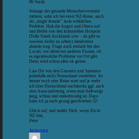
Hi Sarah
Solange der gesunde Menschenverstand
mitreist, sehe ich bei einer NZ-Reise, auch
als „single female“, kein wirkliches
Problem. Halt die Augen und Ohren auf
und bleibe von den kriminellen Hotspots
(Teile South Aucklands usw – da gibt es
sowieso nichts zu sehen) mindestens
abends weg. Frage auch einfach bei den
Locals, vor allem bei anderen Frauen, ob
es irgendwelche Probleme vor Ort gibt.
Dann wird schon alles ok gehen.
Lass Dir von den Gaunern und Spinnern
jedenfalls nicht Neuseeland verderben. Ist
immer noch eine Reise wert und je mehr
ich über Deutschland nachdenke ggf. auch
eine Auswanderung, wenn man halbwegs
jung, schlau und risikofreudig ist. Dazu
habe ich ja auch genug geschrieben 🙂
Glück auf, und melde Dich, wenn Du in
NZ bist,
Peter
Antworten