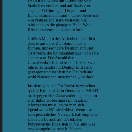
Der Artikel wurde auf Grundlage von
Statistiken verfasst und auf Basis von
eigenen Erfahrungen. Drogen- und
Bandenkriminalität sind – dabei bleibe ich
– in Neuseeland stark vertreten, viel
stärker als es die gängigen Heile-Welt-
Klischees vermuten lassen würden.
Größtes Manko des Artikels ist natürlich,
dass er aus einer Zeit stammt, als in
Europa, insbesondere Deutschland und
Österreich, die Kriminalitätslage noch eine
andere war. Die Anzahl der
Gewaltverbrechen ist in den letzten zwei
Jahren zumindest in Deutschland stark
gestiegen und insofern hat Deutschland
wohl Neuseeland inzwischen „überholt“.
Insofern gebe ich Dir Recht: inzwischen
spricht Kriminalität in Neuseeland NICHT
mehr gegen eine Auswanderung, sondern
eher dafür, wobei man sich natürlich
informieren muss, bevor man sich
irgendwo in NZ niederlässt. Wenn man
kein persönliches Netzwerk hat, empfehle
ich einen Besuch auf der lokalen
Polizeiwache. Polizisten in NZ sind was
sowas angeht i.a. sehr hilfsbereit.