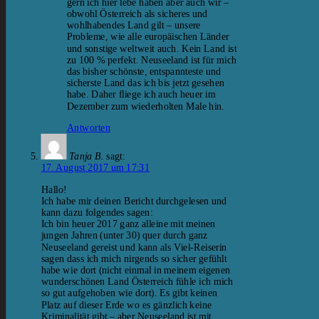
gern ich hier lebe haben aber auch wir –
obwohl Österreich als sicheres und
wohlhabendes Land gilt – unsere
Probleme, wie alle europäischen Länder
und sonstige weltweit auch. Kein Land ist
zu 100 % perfekt. Neuseeland ist für mich
das bisher schönste, entspannteste und
sicherste Land das ich bis jetzt gesehen
habe. Daher fliege ich auch heuer im
Dezember zum wiederholten Male hin.
Antworten
Tanja B.
sagt:
17. August 2017 um 17:31
Hallo!
Ich habe mir deinen Bericht durchgelesen und
kann dazu folgendes sagen:
Ich bin heuer 2017 ganz alleine mit meinen
jungen Jahren (unter 30) quer durch ganz
Neuseeland gereist und kann als Viel-Reiserin
sagen dass ich mich nirgends so sicher gefühlt
habe wie dort (nicht einmal in meinem eigenen
wunderschönen Land Österreich fühle ich mich
so gut aufgehoben wie dort). Es gibt keinen
Platz auf dieser Erde wo es gänzlich keine
Kriminalität gibt – aber Neuseeland ist mit