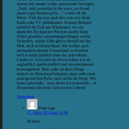
Armut sich immer weiter auseinander bewegen.
„Yeah, only yesterday in the news, we heard
about a guy beaten up by…“ waren oft die
Worte. Und das war auch das, was wir oft im
Radio oder TV mitbekamen. Krasses Beispiel
natürlich der Fall aus Whakatane, wo ein
deutsches Backpacker-Pärchen nachts beim
Zelten grundlos zusammengeschlagen wurde.
Sicherlich, solche Fälle gibt es überall auf der
Welt, auch in Deutschland. Wir wollen auch
niemandem abraten Neuseeland zu bereisen,
weil es landschaftlich eines der reizvollsten
Länder ist. Und auch die Kiwis haben wir als
unglaublich gastfreundlich und zuvorkommend
kennengelernt. Man sollte all diese Dinge
einfach im Hinterkopf behalten, dann steht einer
unvergesslichen Reise auch nichts im Wege. Wir
hatten jedenfalls – trotz dieses Zwischenfalls – in
Neuseeland die beste Zeit unseres Lebens!
Antworten
Peter
sagt:
17. März 2014 um 19:06
Hi there