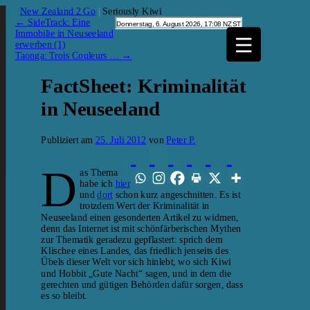
New Zealand 2 Go
|
Seriously Kiwi
←
SideTrack: Eine
Immobilie in Neuseeland
erwerben (1)
Taonga: Trois Couleurs …
→
FactSheet: Kriminalität
in Neuseeland
Publiziert am
25. Juli 2012
von
Peter P.
D
as Thema
habe ich
hier
und
dort
schon kurz angeschnitten. Es ist
trotzdem Wert der Kriminalität in
Neuseeland einen gesonderten Artikel zu widmen,
denn das Internet ist mit schönfärberischen Mythen
zur Thematik geradezu gepflastert: sprich dem
Klischee eines Landes, das friedlich jenseits des
Übels dieser Welt vor sich hinlebt, wo sich Kiwi
und Hobbit „Gute Nacht“ sagen, und in dem die
gerechten und gütigen Behörden dafür sorgen, dass
es so bleibt.