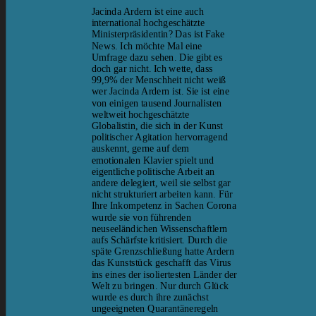
Jacinda Ardern ist eine auch
international hochgeschätzte
Ministerpräsidentin? Das ist Fake
News. Ich möchte Mal eine
Umfrage dazu sehen. Die gibt es
doch gar nicht. Ich wette, dass
99,9% der Menschheit nicht weiß
wer Jacinda Ardern ist. Sie ist eine
von einigen tausend Journalisten
weltweit hochgeschätzte
Globalistin, die sich in der Kunst
politischer Agitation hervorragend
auskennt, gerne auf dem
emotionalen Klavier spielt und
eigentliche politische Arbeit an
andere delegiert, weil sie selbst gar
nicht strukturiert arbeiten kann. Für
Ihre Inkompetenz in Sachen Corona
wurde sie von führenden
neuseeländichen Wissenschaftlern
aufs Schärfste kritisiert. Durch die
späte Grenzschließung hatte Ardern
das Kunststück geschafft das Virus
ins eines der isoliertesten Länder der
Welt zu bringen. Nur durch Glück
wurde es durch ihre zunächst
ungeeigneten Quarantäneregeln