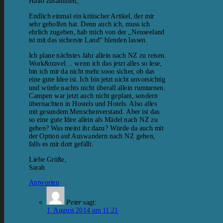
Hallo zusammen,
Endlich einmal ein kritischer Artikel, der mir
sehr geholfen hat. Denn auch ich, muss ich
ehrlich zugeben, hab mich von der „Neuseeland
ist mit das sicherste Land“ blenden lassen.
Ich plane nächstes Jahr allein nach NZ zu reisen.
Work&travel… wenn ich das jetzt alles so lese,
bin ich mir da nicht mehr sooo sicher, ob das
eine gute Idee ist. Ich bin jetzt nicht unvorsichtig
und würde nachts nicht überall allein rumturnen.
Campen war jetzt auch nicht geplant, sondern
übernachten in Hostels und Hotels. Also alles
mit gesundem Menschenverstand. Aber ist das
so eine gute Idee allein als Mädel nach NZ zu
gehen? Was meint ihr dazu? Würde da auch mit
der Option auf Auswandern nach NZ gehen,
falls es mir dort gefällt.
Liebe Grüße,
Sarah
Antworten
Peter
sagt:
1. August 2014 um 11:21