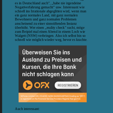
es in Deutschland auch“, „habe nie irgendeine
Negativerfahrung gemacht“ usw. Interessant wie
schnell ins Irrationale abgeglitten wird, wenn man
ein ganz normales Land, mit ganz normalen
Bewohnern und ganz normalen Problemen
anscheinend zu einer sinnstiftenden Instanz
überhöht. Wer einen „reality check“ sucht, möge
zum Beipiel mal einen Abend in einem Loch wie
Walgett (NSW) verbringen. Also ich selbst bin so
schnell wie möglich wieder weg, bevor es krachte.
Auch interessant: