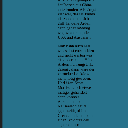
Australiens gefolgt und
hat Reisen aus China
unterbunden. Als längst
klar war, dass in Italien
die Seuche um sich
griff handelte Ardern
dann genausowenig
wie, wiederum, die
USA und Australien.
Man kann auch Mal
was selbst entscheiden
und nicht warten was
die anderen tun. Hätte
Ardern Führungstärke
gezeigt, dann wäre der
verrückte Lockdown
nicht nötig gewesen.
Und hätte Scott
Morrison auch etwas
mutiger gehandelt,
dann könnten
Australien und
Neuseeland heute
gegenseitig offene
Grenzen haben und nur
einen Bruchteil des
angerichteten