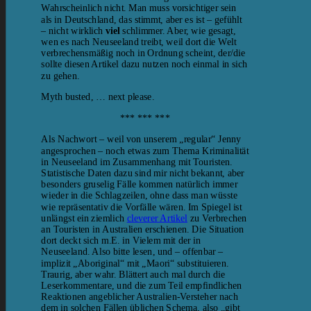
Wahrscheinlich nicht. Man muss vorsichtiger sein
als in Deutschland, das stimmt, aber es ist – gefühlt
– nicht wirklich
viel
schlimmer. Aber, wie gesagt,
wen es nach Neuseeland treibt, weil dort die Welt
verbrechensmäßig noch in Ordnung scheint, der/die
sollte diesen Artikel dazu nutzen noch einmal in sich
zu gehen.
Myth busted, … next please.
*** *** ***
Als Nachwort – weil von unserem „regular“ Jenny
angesprochen – noch etwas zum Thema Kriminalität
in Neuseeland im Zusammenhang mit Touristen.
Statistische Daten dazu sind mir nicht bekannt, aber
besonders gruselig Fälle kommen natürlich immer
wieder in die Schlagzeilen, ohne dass man wüsste
wie repräsentativ die Vorfälle wären. Im Spiegel ist
unlängst ein ziemlich
cleverer Artikel
zu Verbrechen
an Touristen in Australien erschienen. Die Situation
dort deckt sich m.E. in Vielem mit der in
Neuseeland. Also bitte lesen, und – offenbar –
implizit „Aboriginal“ mit „Maori“ substituieren.
Traurig, aber wahr. Blättert auch mal durch die
Leserkommentare, und die zum Teil empfindlichen
Reaktionen angeblicher Australien-Versteher nach
dem in solchen Fällen üblichen Schema, also „gibt