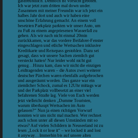
gastfreundlich. Dennoch ist Vorsicht geboten.
Ich war jetzt zum dritten mal down under.
Zusammen mit meiner Freundin war ich jetzt ein
halbes Jahr dort und auch wir haben eine
unschöne Erfahrung gemacht. An einem voll
besetzten Parkplatz parkten wir unser Auto, um
zu Fuß zu einem angepriesenen Wasserfall zu
gehen. Als wir nach nicht einmal 20min
zurückkamen, war das vordere Beifahrer-Fenster
eingeschlagen und etliche Wertsachen inklusive
Kreditkarte und Reisepass gestohlen. Dazu sei
gesagt, dass wir unsere Sachen ziemlich gut
versteckt hatten! Nur leider wohl nicht gut
genug…Hinzu kam, dass wir nicht die einzigen
Leidtragenden waren – die Autos zwei weiterer
deutscher Pärchen waren ebenfalls aufgebrochen
und ausgeräumt worden. Das ganze war ein
ziemlicher Schock, zumal es 12Uhr mittags war
und der Parkplatz vollbesetzt an einer viel
befahrenen Straße lag. Viele von Euch werden
jetzt vielleicht denken „Dumme Touristen,
warum überhaupt Wertsachen im Auto
gelassen?“ Nun ja einen richtigen Vorwurf
konnten wir uns nicht mal machen. Wer rechnet
auch schon unter all diesen Umständen mit so
etwas? Auf vielen Schildern in Neuseeland ist zu
lesen „Lock it or lose it“ – we locked it and lost
it anyway…Immerhin bis auf unsere alten