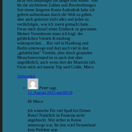
nicht von denjenigen die länger dort waren. Von
für die nüchternen Zahlen und Beschreibungen.
Seit einem längeren Kenia Aufenthalt habe ich
gelernt aufmerksam durch die Welt zu gehen,
aber auch gekernzt nicht alles und jeden zu
verdächtigen, was ich zuerst gemacht hatte…
Freue mich darauf einen Eindruck zu gewinnen.
Meinen Vorredenern muss ich bzgl. des
gefährlichen Viertels Kreuzberg
widersprechen… Bin viel in Hamburg und
Berlin unterwegs und dort auch viel in den
„gefahtlichen“ Vierteln, aber durch gesunden
Menschenverstand ist es auch dort eher
ungefährlich, auch wenn dort der Muezzin ruft.
Freue mich auf nenein Trip und Grüße, Mirco
Antworten
Peter
sagt:
12. August 2015 um 08:18
Hi Mirco
Ich wünsche Dir viel Spaß bei Deiner
Reise! Natürlich ist Paranoia nicht
angebracht. Wer sicher in Kenia
unterwegs war, für den wird Neuseeland
kein Problem sein.