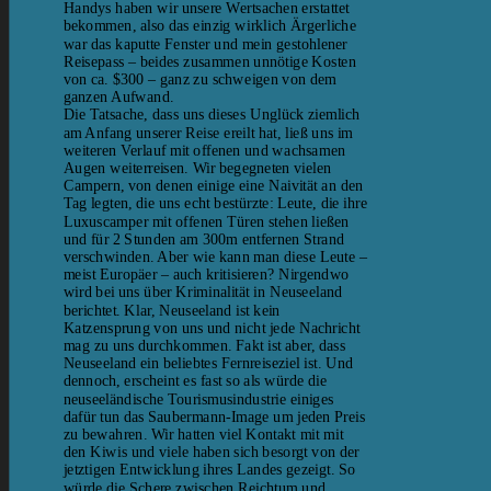
Handys haben wir unsere Wertsachen erstattet
bekommen, also das einzig wirklich Ärgerliche
war das kaputte Fenster und mein gestohlener
Reisepass – beides zusammen unnötige Kosten
von ca. $300 – ganz zu schweigen von dem
ganzen Aufwand.
Die Tatsache, dass uns dieses Unglück ziemlich
am Anfang unserer Reise ereilt hat, ließ uns im
weiteren Verlauf mit offenen und wachsamen
Augen weiterreisen. Wir begegneten vielen
Campern, von denen einige eine Naivität an den
Tag legten, die uns echt bestürzte: Leute, die ihre
Luxuscamper mit offenen Türen stehen ließen
und für 2 Stunden am 300m entfernen Strand
verschwinden. Aber wie kann man diese Leute –
meist Europäer – auch kritisieren? Nirgendwo
wird bei uns über Kriminalität in Neuseeland
berichtet. Klar, Neuseeland ist kein
Katzensprung von uns und nicht jede Nachricht
mag zu uns durchkommen. Fakt ist aber, dass
Neuseeland ein beliebtes Fernreiseziel ist. Und
dennoch, erscheint es fast so als würde die
neuseeländische Tourismusindustrie einiges
dafür tun das Saubermann-Image um jeden Preis
zu bewahren. Wir hatten viel Kontakt mit mit
den Kiwis und viele haben sich besorgt von der
jetztigen Entwicklung ihres Landes gezeigt. So
würde die Schere zwischen Reichtum und