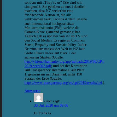
sondern mit „They´re us“ (Sie sind wir,
sinngemäß: Sie gehören zu uns!) deutlich
machten, dass NZ weiterhin eine
friedliebende Nation ist, die alle
willkommen heißt. Jacinda Ardern ist eine
auch international hochgeschätzte
Ministerpräsidentin (PM), welche die
Corona-Krise glänzend gemanagt hat.
Täglich gab es updates von ihr im TV und
den Social Medias. Es regieren Common
Sense, Empathy und Sustainability. In der
Kriminalitätsstatistik der Welt ist NZ laut
Global Peace Index auf Platz 2 der
sichersten Staaten (Quelle:
http://visionofhumanity.org/app/uploads/2019/06/GPI-
2019-web003.pdf
) und bei der Korruption
laut Transparency International auf Platz
1, gemeinsam mit Dänemark unter 198
Staaten der Erde (Quelle:
https://www.transparency.org/en/cpi/2019/results/nzl
.).
Antworten
Peter
sagt:
30. Juli 2020 um 09:06
Hi Frank G.